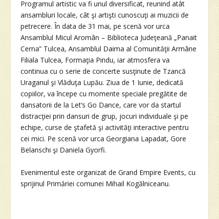
Programul artistic va fi unul diversificat, reunind atât
ansambluri locale, cât şi artişti cunoscuţi ai muzicii de
petrecere. În data de 31 mai, pe scenă vor urca
Ansamblul Micul Aromân – Biblioteca Judeţeană „Panait
Cerna” Tulcea, Ansamblul Daima al Comunităţii Armâne
Filiala Tulcea, Formaţia Pindu, iar atmosfera va
continua cu o serie de concerte susţinute de Tzancă
Uraganul şi Vlăduţa Lupău. Ziua de 1 Iunie, dedicată
copiilor, va începe cu momente speciale pregătite de
dansatorii de la Let’s Go Dance, care vor da startul
distracţiei prin dansuri de grup, jocuri individuale şi pe
echipe, curse de ştafetă şi activităţi interactive pentru
cei mici. Pe scenă vor urca Georgiana Lapadat, Gore
Belanschi şi Daniela Gyorfi.
Evenimentul este organizat de Grand Empire Events, cu
sprijinul Primăriei comunei Mihail Kogălniceanu.