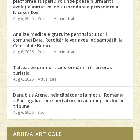
platforma suspeND.ro unde poate fi urmărită
evoluţia iniţiativei de suspendare a preşedintelui
Nicuşor Dan
Aug 6, 2026
|
Politica - Administratie
Analize medicale gratuite pentru locuitorii
comunei Baia. Recoltările vor avea loc sâmbătă, la
Centrul de Bunici
Aug 6, 2026
|
Politica - Administratie
Tulcea, pe drumul transformării într-un oraş
turistic
Aug 6, 2026
|
Actualitate
Danubius Arena, neîncăpătoare la meciul România
– Portugalia: Unii spectatori nu au mai prins loc în
tribune
Aug 6, 2026
|
Sport
ARHIVA ARTICOLE