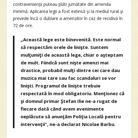
contravenienţii puteau plăti jumătate din amenda
minimă. Aplicarea legii a fost extinsă şi la mediul rural şi
prevede încă o dublare a amenzilor în caz de recidivă în
72 de ore.
„Această lege este binevenită. Este normal
să respectăm orele de linişte. Suntem
mulţumiţi de această lege, chiar o aşteptam
de mult. Fiindcă sunt nişte amenzi mai
drastice, probabil mulţi dintre cei care dau
muzica mai tare sau fac scandaluri se vor
linişti. Programul de linişte trebuie
respectată în mod obligatoriu. Menţionez că
şi domnul primar Ştefan Ilie ne-a rugat de
fiecare dată când avem evenimente
neplăcute să anunţăm Poliţia Locală pentru
intervenţii”, ne-a declarat Nicolae Barbu.