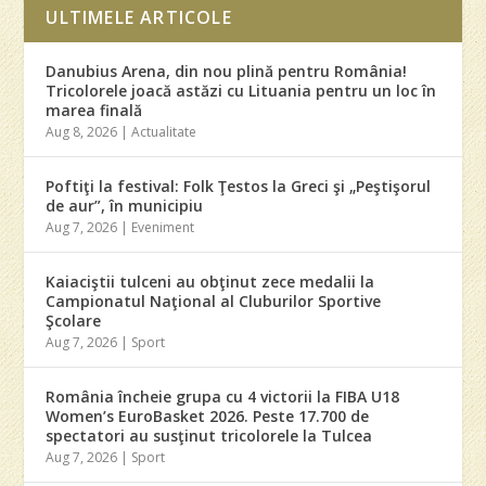
ULTIMELE ARTICOLE
Danubius Arena, din nou plină pentru România!
Tricolorele joacă astăzi cu Lituania pentru un loc în
marea finală
Aug 8, 2026
|
Actualitate
Poftiţi la festival: Folk Ţestos la Greci şi „Peştişorul
de aur”, în municipiu
Aug 7, 2026
|
Eveniment
Kaiaciştii tulceni au obţinut zece medalii la
Campionatul Naţional al Cluburilor Sportive
Şcolare
Aug 7, 2026
|
Sport
România încheie grupa cu 4 victorii la FIBA U18
Women’s EuroBasket 2026. Peste 17.700 de
spectatori au susţinut tricolorele la Tulcea
Aug 7, 2026
|
Sport