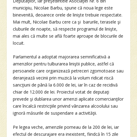
Deputaţilor, iar preşedintele Asociaţiei Nr. 6 din
municipiu, Nicolae Barbu, spune că noua lege este
binevenită, deoarece orele de linişte trebuie respectate.
Mai mult, Nicolae Barbu cere ca şi barurile, terasele şi
cluburile de noapte, să respecte programul de linişte,
mai ales că multe se află foarte aproape de blocurile de
locuit.
Parlamentul a adoptat majorarea semnificativă a
amenzilor pentru tulburarea liniştii publice, astfel că
persoanele care organizează petreceri zgomotoase sau
deranjează vecinii prin muzică la volum ridicat riscă
sancţiuni de până la 6.000 de lei, iar în caz de recidivă
chiar de 12.000 de lei. Proiectul votat de deputaţi
prevede şi dublarea unor amenzi aplicate comercianţilor
care încalcă restricţiile privind vânzarea alcoolului sau
ignoră măsurile de suspendare a activităţii.
Pe legea veche, amenzile porneau de la 200 de lei, iar
efectul de descurajare era inexistent, fiindcă în 15 zile