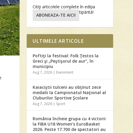
Citiţi articolele complete în ediţia
tipărită!
ABONEAZA-TE AICI!
ULTIMELE ARTICOLE
Poftiţi la festival: Folk Ţestos la
Greci şi „Peştişorul de aur”, în
municipiu
Aug 7, 2026
|
Eveniment
e
Kaiaciştii tulceni au obţinut zece
medalii la Campionatul Naţional al
Cluburilor Sportive Şcolare
Aug 7, 2026
|
Sport
România încheie grupa cu 4 victorii
la FIBA U18 Women’s EuroBasket
2026. Peste 17.700 de spectatori au