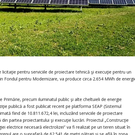
licitaţie pentru serviciile de proiectare tehnică şi execuţie pentru un
ă prin Fondul pentru Modernizare, va produce circa 2.654 MWh de energi
 Primărie, precum iluminatul public şi alte cheltuieli de energie
iziţie publică a fost publicat recent pe platforma SEAP (Sistemul
timată fiind de 10.811.672,4 lei, incluzând serviciile de proiectare
ă din partea proiectantului şi execuţie lucrări. Proiectul „Construcţie
ei electrice necesară electrolizei” va fi realizat pe un teren situat în
Terenul are o suprafaţă de 62.541 de metri pătraţi şi se află în zona