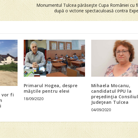
Monumentul Tulcea părăseşte Cupa României cu f
după o victorie spectaculoasă contra Exper
Primarul Hogea, despre
Mihaela Mocanu,
măştile pentru elevi
candidatul PPU la
 vor fi
preşedinţia Consiliul
18/09/2020
în
Judeţean Tulcea
i
04/09/2020