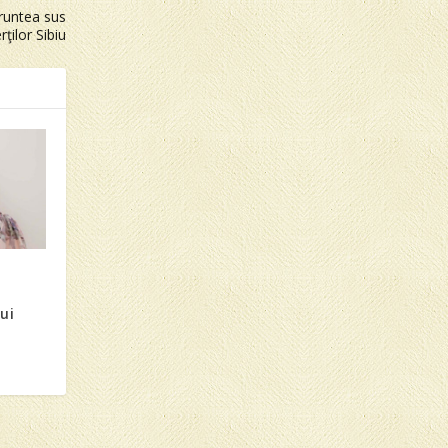
runtea sus
ţilor Sibiu
ui