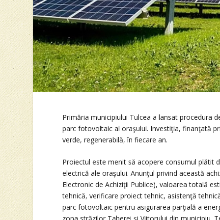
Primăria municipiului Tulcea a lansat procedura de 
parc fotovoltaic al oraşului. Investiţia, finanţat
verde, regenerabilă, în fiecare an.
Proiectul este menit să acopere consumul plătit de
electrică ale oraşului. Anunţul privind această ach
Electronic de Achiziţii Publice), valoarea totală es
tehnică, verificare proiect tehnic, asistenţă tehnic
parc fotovoltaic pentru asigurarea parţială a energi
zona străzilor Taberei şi Viitorului din municipiu. 