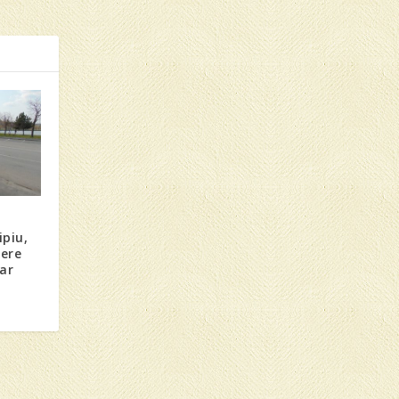
ipiu,
tere
oar