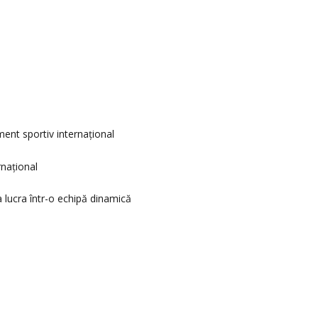
ent sportiv internațional
rnațional
 lucra într-o echipă dinamică