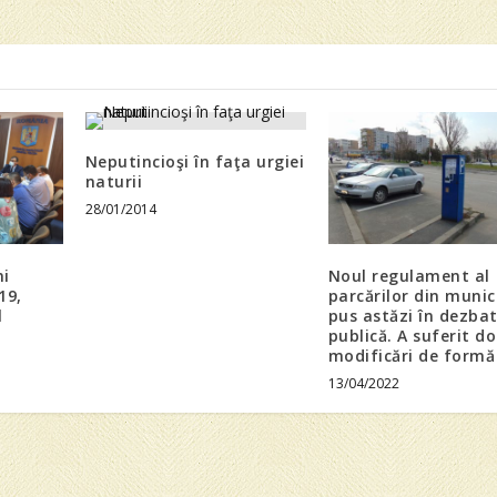
Neputincioşi în faţa urgiei
naturii
28/01/2014
ni
Noul regulament al
19,
parcărilor din munic
l
pus astăzi în dezba
publică. A suferit d
modificări de formă
13/04/2022