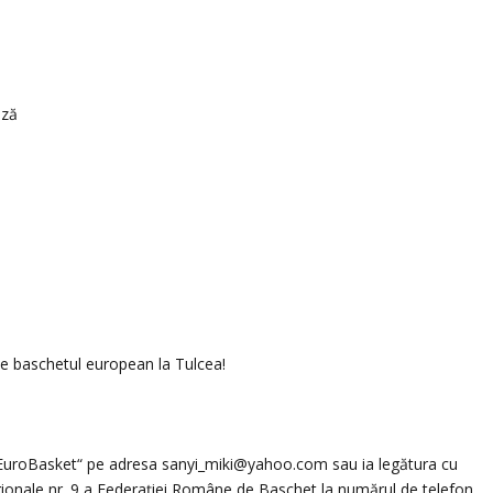
eză
uce baschetul european la Tulcea!
ar EuroBasket“ pe adresa sanyi_miki@yahoo.com sau ia legătura cu
ionale nr. 9 a Federației Române de Baschet la numărul de telefon