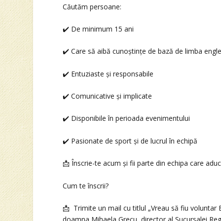
Căutăm persoane:
✔️ De minimum 15 ani
✔️ Care să aibă cunoștințe de bază de limba engl
✔️ Entuziaste și responsabile
✔️ Comunicative și implicate
✔️ Disponibile în perioada evenimentului
✔️ Pasionate de sport și de lucrul în echipă
📩 Înscrie-te acum și fii parte din echipa care ad
Cum te înscrii?
📩 Trimite un mail cu titlul „Vreau să fiu volunt
doamna Mihaela Grecu, director al Sucursalei Reg