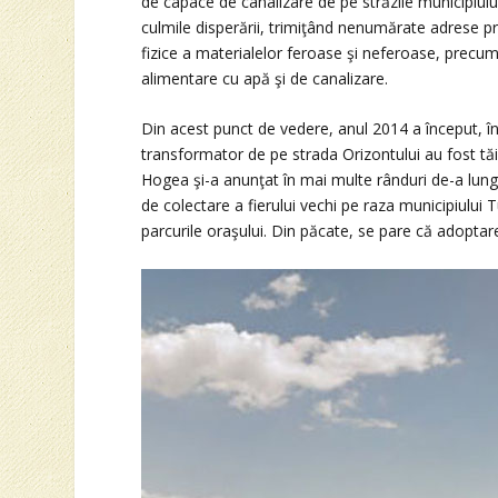
de capace de canalizare de pe străzile municipiulu
culmile disperării, trimiţând nenumărate adrese pri
fizice a materialelor feroase şi neferoase, precum şi
alimentare cu apă şi de canalizare.
Din acest punct de vedere, anul 2014 a început, în
transformator de pe strada Orizontului au fost tăia
Hogea şi-a anunţat în mai multe rânduri de-a lungul
de colectare a fierului vechi pe raza municipiului T
parcurile oraşului. Din păcate, se pare că adoptare