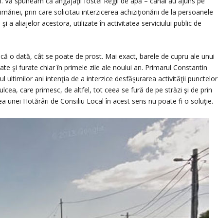
i. Vă spuneam că angajaţii fostei Regii de apă – canal au ajuns pe
măriei, prin care solicitau interzicerea achiziţionării de la persoanele
 a aliajelor acestora, utilizate în activitatea serviciului public de
că o dată, cât se poate de prost. Mai exact, barele de cupru ale unui
te şi furate chiar în primele zile ale noului an. Primarul Constantin
 ultimilor ani intenţia de a interzice desfăşurarea activităţii punctelor
ulcea, care primesc, de altfel, tot ceea se fură de pe străzi şi de prin
a unei Hotărâri de Consiliu Local în acest sens nu poate fi o soluţie.