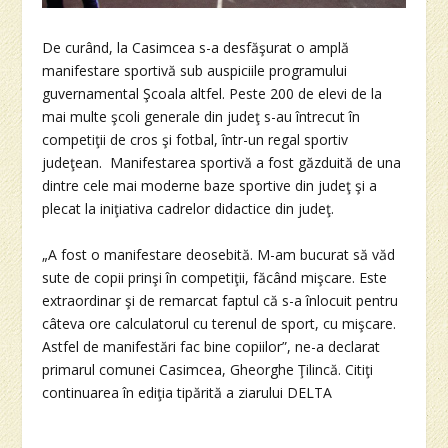
De curând, la Casimcea s-a desfăşurat o amplă
manifestare sportivă sub auspiciile programului
guvernamental Şcoala altfel. Peste 200 de elevi de la
mai multe şcoli generale din judeţ s-au întrecut în
competiţii de cros şi fotbal, într-un regal sportiv
judeţean. Manifestarea sportivă a fost găzduită de una
dintre cele mai moderne baze sportive din judeţ şi a
plecat la iniţiativa cadrelor didactice din judeţ.
„A fost o manifestare deosebită. M-am bucurat să văd
sute de copii prinşi în competiţii, făcând mişcare. Este
extraordinar şi de remarcat faptul că s-a înlocuit pentru
câteva ore calculatorul cu terenul de sport, cu mişcare.
Astfel de manifestări fac bine copiilor”, ne-a declarat
primarul comunei Casimcea, Gheorghe Ţilincă. Citiţi
continuarea în ediţia tipărită a ziarului DELTA