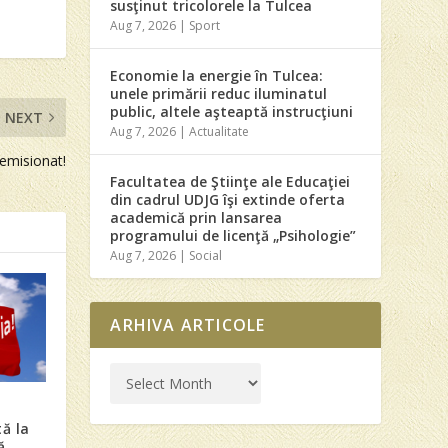
susţinut tricolorele la Tulcea
Aug 7, 2026
|
Sport
Economie la energie în Tulcea:
unele primării reduc iluminatul
public, altele aşteaptă instrucţiuni
NEXT
Aug 7, 2026
|
Actualitate
demisionat!
Facultatea de Ştiinţe ale Educaţiei
din cadrul UDJG îşi extinde oferta
academică prin lansarea
programului de licenţă „Psihologie”
Aug 7, 2026
|
Social
ARHIVA ARTICOLE
ă la
ă