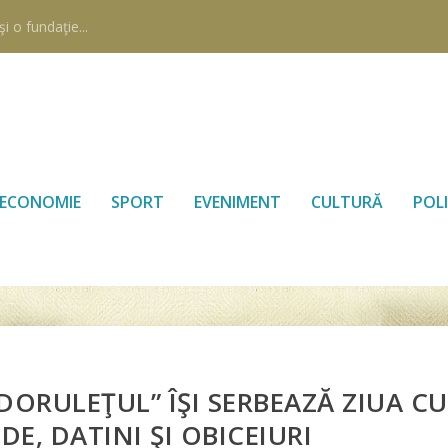
i o fundaţie...
ECONOMIE
SPORT
EVENIMENT
CULTURĂ
POLI
„DORULEŢUL” ÎŞI SERBEAZĂ ZIUA CU
E, DATINI ŞI OBICEIURI