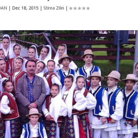
DAN
|
Dec 18, 2015
|
Stirea Zilei
|