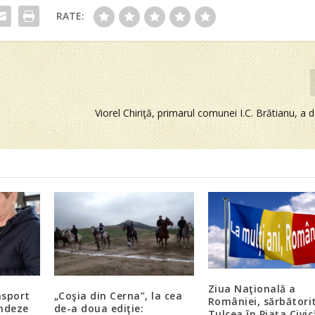
RATE:
Viorel Chiriţă, primarul comunei I.C. Brătianu, a 
Ziua Naţională a
nsport
„Coşia din Cerna”, la cea
României, sărbătorit
endeze
de-a doua ediţie:
Tulcea în Piaţa Civic