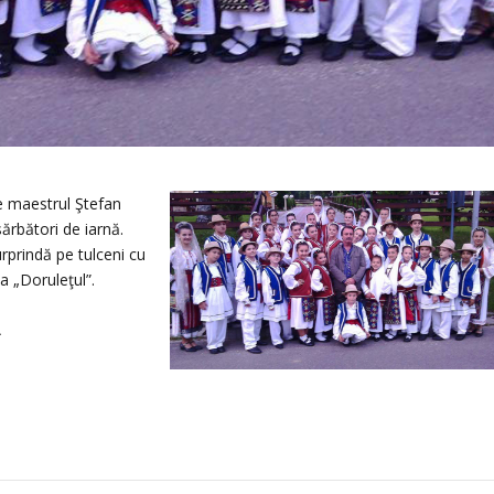
e maestrul Ştefan
ărbători de iarnă.
urprindă pe tulceni cu
a „Doruleţul”.
A