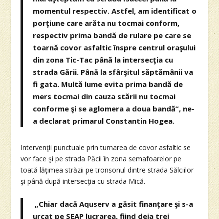
momentul respectiv. Astfel, am identificat o
porţiune care arăta nu tocmai conform,
respectiv prima bandă de rulare pe care se
toarnă covor asfaltic înspre centrul oraşului
din zona Tic-Tac până la intersecţia cu
strada Gării. Până la sfârşitul săptămânii va
fi gata. Multă lume evita prima bandă de
mers tocmai din cauza stării nu tocmai
conforme şi se aglomera a doua bandă”, ne-
a declarat primarul Constantin Hogea.
Intervenţii punctuale prin turnarea de covor asfaltic se
vor face şi pe strada Păcii în zona semafoarelor pe
toată lăţimea străzii pe tronsonul dintre strada Sălciilor
şi până după intersecţia cu strada Mică.
„Chiar dacă Aquserv a găsit finanţare şi s-a
urcat pe SEAP lucrarea, fiind deja trei