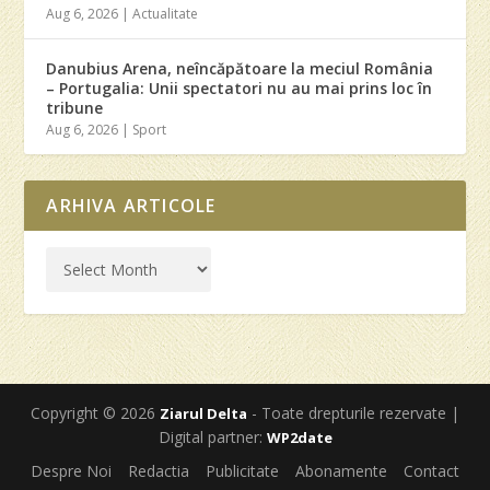
Aug 6, 2026
|
Actualitate
Danubius Arena, neîncăpătoare la meciul România
– Portugalia: Unii spectatori nu au mai prins loc în
tribune
Aug 6, 2026
|
Sport
ARHIVA ARTICOLE
Copyright © 2026
- Toate drepturile rezervate |
Ziarul Delta
Digital partner:
WP2date
Despre Noi
Redactia
Publicitate
Abonamente
Contact