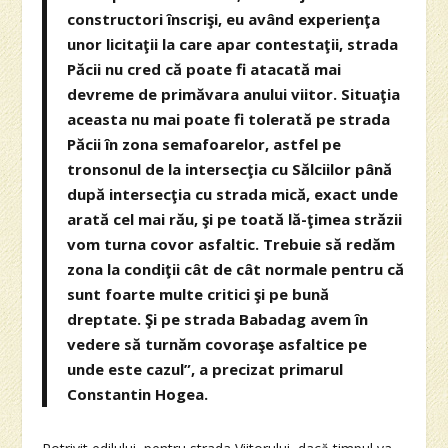
constructori înscrişi, eu având experienţa
unor licitaţii la care apar contestaţii, strada
Păcii nu cred că poate fi atacată mai
devreme de primăvara anului viitor. Situaţia
aceasta nu mai poate fi tolerată pe strada
Păcii în zona semafoarelor, astfel pe
tronsonul de la intersecţia cu Sălciilor până
după intersecţia cu strada mică, exact unde
arată cel mai rău, şi pe toată lă-ţimea străzii
vom turna covor asfaltic. Trebuie să redăm
zona la condiţii cât de cât normale pentru că
sunt foarte multe critici şi pe bună
dreptate. Şi pe strada Babadag avem în
vedere să turnăm covoraşe asfaltice pe
unde este cazul”, a precizat primarul
Constantin Hogea.