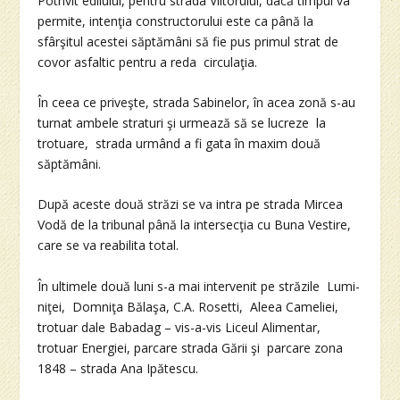
Potrivit edilului, pentru strada Viitorului, dacă timpul va
permite, intenţia constructorului este ca până la
sfârşitul acestei săptămâni să fie pus primul strat de
covor asfaltic pentru a reda circulaţia.
În ceea ce priveşte, strada Sabinelor, în acea zonă s-au
turnat ambele straturi şi urmează să se lucreze la
trotuare, strada urmând a fi gata în maxim două
săptămâni.
După aceste două străzi se va intra pe strada Mircea
Vodă de la tribunal până la intersecţia cu Buna Vestire,
care se va reabilita total.
În ultimele două luni s-a mai intervenit pe străzile Lumi-
niţei, Domniţa Bălaşa, C.A. Rosetti, Aleea Cameliei,
trotuar dale Babadag – vis-a-vis Liceul Alimentar,
trotuar Energiei, parcare strada Gării şi parcare zona
1848 – strada Ana Ipătescu.