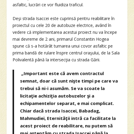
asfaltic, lucrări ce vor fluidiza traficul.
Deşi strada Isaccei este cuprinsă pentru reabilitare în
proiectul cu cele 20 de autobuze electrice, având în
vedere că implementarea acestui proiect nu va începe
mai devreme de 2 ani, primarul Constantin Hogea
spune că s-a hotărât turnarea unui covor asfaltic pe
prima bandă de rulare înspre centrul oraşului, de la Sala
Polivalentă până la intersecţia cu strada Gării.
„Important este că avem contractul
semnat, doar că sunt nişte timpi pe care va
trebui să ni-i asumăm. Se va scoate la
licitaţie achiziţia autobuzelor şi a
echipamentelor separat, e mai complicat.
Chiar dacă strada Isaccei, Babadag,
Mahmudiei, Eternităţii intră ca facilitate la
acest proiect de reabilitare, nu putem să
mai aşteptăm cu strada Isaccei până la