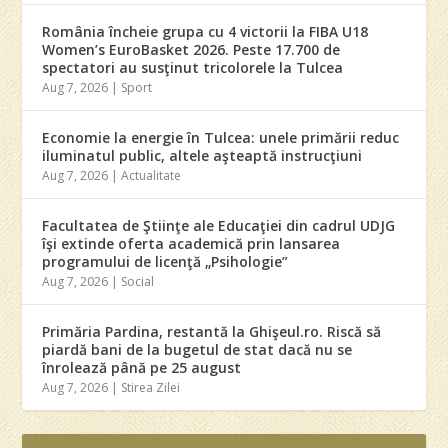
România încheie grupa cu 4 victorii la FIBA U18
Women’s EuroBasket 2026. Peste 17.700 de
spectatori au susţinut tricolorele la Tulcea
Aug 7, 2026
|
Sport
Economie la energie în Tulcea: unele primării reduc
iluminatul public, altele aşteaptă instrucţiuni
Aug 7, 2026
|
Actualitate
Facultatea de Ştiinţe ale Educaţiei din cadrul UDJG
îşi extinde oferta academică prin lansarea
programului de licenţă „Psihologie”
Aug 7, 2026
|
Social
Primăria Pardina, restantă la Ghişeul.ro. Riscă să
piardă bani de la bugetul de stat dacă nu se
înrolează până pe 25 august
Aug 7, 2026
|
Stirea Zilei