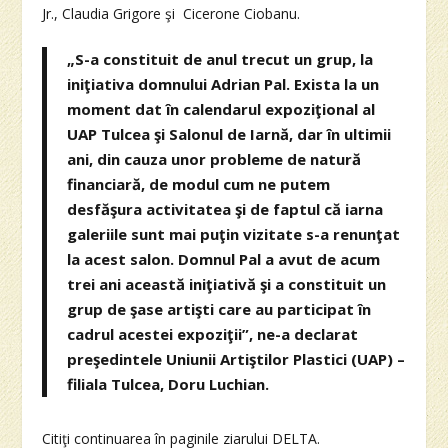
Jr., Claudia Grigore şi Cicerone Ciobanu.
„S-a constituit de anul trecut un grup, la
iniţiativa domnului Adrian Pal. Exista la un
moment dat în calendarul expoziţional al
UAP Tulcea şi Salonul de Iarnă, dar în ultimii
ani, din cauza unor probleme de natură
financiară, de modul cum ne putem
desfăşura activitatea şi de faptul că iarna
galeriile sunt mai puţin vizitate s-a renunţat
la acest salon. Domnul Pal a avut de acum
trei ani această iniţiativă şi a constituit un
grup de şase artişti care au participat în
cadrul acestei expoziţii”, ne-a declarat
preşedintele Uniunii Artiştilor Plastici (UAP) –
filiala Tulcea, Doru Luchian.
Citiţi continuarea în paginile ziarului DELTA.