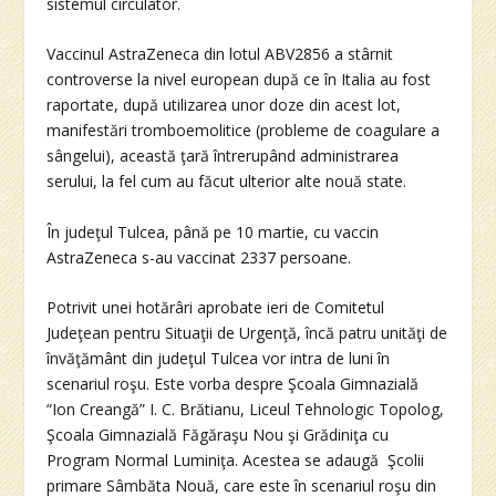
sistemul circulator.
Vaccinul AstraZeneca din lotul ABV2856 a stârnit
controverse la nivel european după ce în Italia au fost
raportate, după utilizarea unor doze din acest lot,
manifestări tromboemolitice (probleme de coagulare a
sângelui), această ţară întrerupând administrarea
serului, la fel cum au făcut ulterior alte nouă state.
În judeţul Tulcea, până pe 10 martie, cu vaccin
AstraZeneca s-au vaccinat 2337 persoane.
Potrivit unei hotărâri aprobate ieri de Comitetul
Judeţean pentru Situaţii de Urgenţă, încă patru unităţi de
învăţământ din judeţul Tulcea vor intra de luni în
scenariul roşu. Este vorba despre Şcoala Gimnazială
“Ion Creangă” I. C. Brătianu, Liceul Tehnologic Topolog,
Şcoala Gimnazială Făgăraşu Nou şi Grădiniţa cu
Program Normal Luminiţa. Acestea se adaugă Şcolii
primare Sâmbăta Nouă, care este în scenariul roşu din