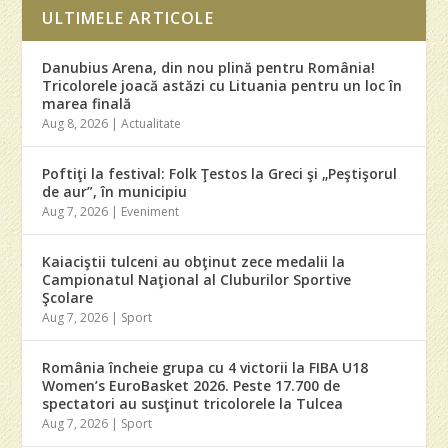
ULTIMELE ARTICOLE
Danubius Arena, din nou plină pentru România!
Tricolorele joacă astăzi cu Lituania pentru un loc în
marea finală
Aug 8, 2026
|
Actualitate
Poftiţi la festival: Folk Ţestos la Greci şi „Peştişorul
de aur”, în municipiu
Aug 7, 2026
|
Eveniment
Kaiaciştii tulceni au obţinut zece medalii la
Campionatul Naţional al Cluburilor Sportive
Şcolare
Aug 7, 2026
|
Sport
România încheie grupa cu 4 victorii la FIBA U18
Women’s EuroBasket 2026. Peste 17.700 de
spectatori au susţinut tricolorele la Tulcea
Aug 7, 2026
|
Sport