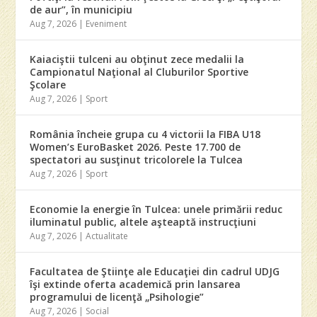
de aur”, în municipiu
Aug 7, 2026
|
Eveniment
Kaiaciştii tulceni au obţinut zece medalii la
Campionatul Naţional al Cluburilor Sportive
Şcolare
Aug 7, 2026
|
Sport
România încheie grupa cu 4 victorii la FIBA U18
Women’s EuroBasket 2026. Peste 17.700 de
spectatori au susţinut tricolorele la Tulcea
Aug 7, 2026
|
Sport
Economie la energie în Tulcea: unele primării reduc
iluminatul public, altele aşteaptă instrucţiuni
Aug 7, 2026
|
Actualitate
Facultatea de Ştiinţe ale Educaţiei din cadrul UDJG
îşi extinde oferta academică prin lansarea
programului de licenţă „Psihologie”
Aug 7, 2026
|
Social