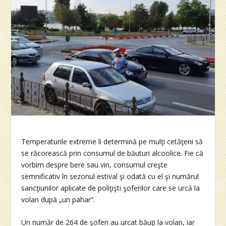
Temperaturile extreme îi determină pe mulţi cetăţeni să
se răcorească prin consumul de băuturi alcoolice. Fie că
vorbim despre bere sau vin, consumul creşte
semnificativ în sezonul estival şi odată cu el şi numărul
sancţiunilor aplicate de poliţişti şoferilor care se urcă la
volan după „un pahar”.
Un număr de 264 de şoferi au urcat băuţi la volan, iar