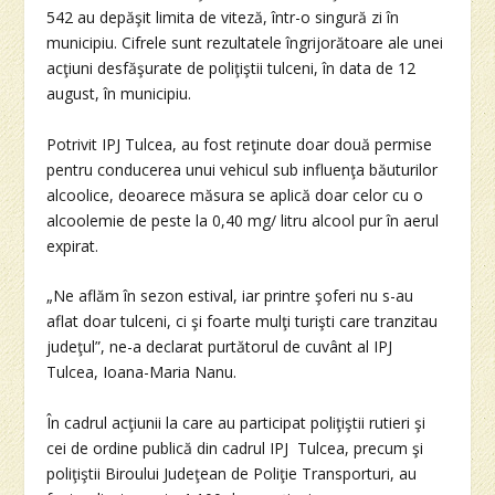
542 au depăşit limita de viteză, într-o singură zi în
municipiu. Cifrele sunt rezultatele îngrijorătoare ale unei
acţiuni desfăşurate de poliţiştii tulceni, în data de 12
august, în municipiu.
Potrivit IPJ Tulcea, au fost reţinute doar două permise
pentru conducerea unui vehicul sub influenţa băuturilor
alcoolice, deoarece măsura se aplică doar celor cu o
alcoolemie de peste la 0,40 mg/ litru alcool pur în aerul
expirat.
„Ne aflăm în sezon estival, iar printre şoferi nu s-au
aflat doar tulceni, ci şi foarte mulţi turişti care tranzitau
judeţul”, ne-a declarat purtătorul de cuvânt al IPJ
Tulcea, Ioana-Maria Nanu.
În cadrul acţiunii la care au participat poliţiştii rutieri şi
cei de ordine publică din cadrul IPJ Tulcea, precum şi
poliţiştii Biroului Judeţean de Poliţie Transporturi, au