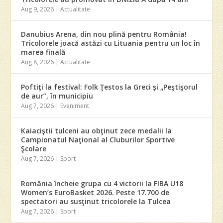
Aug 9, 2026
|
Actualitate
Danubius Arena, din nou plină pentru România!
Tricolorele joacă astăzi cu Lituania pentru un loc în
marea finală
Aug 8, 2026
|
Actualitate
Poftiţi la festival: Folk Ţestos la Greci şi „Peştişorul
de aur”, în municipiu
Aug 7, 2026
|
Eveniment
Kaiaciştii tulceni au obţinut zece medalii la
Campionatul Naţional al Cluburilor Sportive
Şcolare
Aug 7, 2026
|
Sport
România încheie grupa cu 4 victorii la FIBA U18
Women’s EuroBasket 2026. Peste 17.700 de
spectatori au susţinut tricolorele la Tulcea
Aug 7, 2026
|
Sport