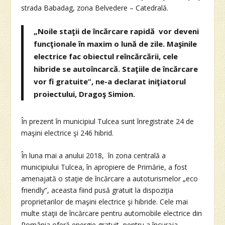
strada Babadag, zona Belvedere – Catedrală.
„Noile staţii de încărcare rapidă vor deveni
funcţionale în maxim o lună de zile. Maşinile
electrice fac obiectul reîncărcării, cele
hibride se autoîncarcă. Staţiile de încărcare
vor fi gratuite”, ne-a declarat iniţiatorul
proiectului, Dragoş Simion.
În prezent în municipiul Tulcea sunt înregistrate 24 de
maşini electrice şi 246 hibrid.
În luna mai a anului 2018, în zona centrală a
municipiului Tulcea, în apropiere de Primărie, a fost
amenajată o staţie de încărcare a autoturismelor „eco
friendly”, aceasta fiind pusă gratuit la dispoziţia
proprietarilor de maşini electrice şi hibride. Cele mai
multe staţii de încărcare pentru automobile electrice din
România oferă energie gratuit, pentru a încuraja