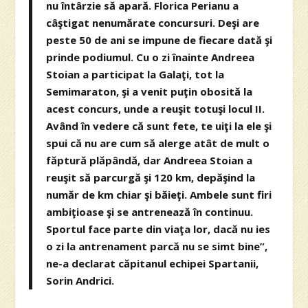
nu întârzie să apară. Florica Perianu a
câştigat nenumărate concursuri. Deşi are
peste 50 de ani se impune de fiecare dată şi
prinde podiumul. Cu o zi înainte Andreea
Stoian a participat la Galaţi, tot la
Semimaraton, şi a venit puţin obosită la
acest concurs, unde a reuşit totuşi locul II.
Având în vedere că sunt fete, te uiţi la ele şi
spui că nu are cum să alerge atât de mult o
făptură plăpândă, dar Andreea Stoian a
reuşit să parcurgă şi 120 km, depăşind la
număr de km chiar şi băieţi. Ambele sunt firi
ambiţioase şi se antrenează în continuu.
Sportul face parte din viaţa lor, dacă nu ies
o zi la antrenament parcă nu se simt bine”,
ne-a declarat căpitanul echipei Spartanii,
Sorin Andrici.