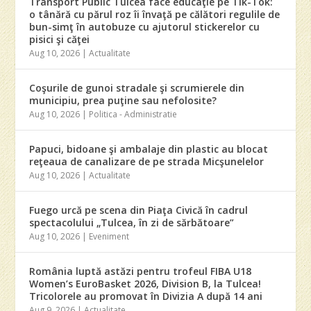
Transport Public Tulcea face educaţie pe Tik-Tok:
o tânără cu părul roz îi învaţă pe călători regulile de
bun-simţ în autobuze cu ajutorul stickerelor cu
pisici şi căţei
Aug 10, 2026
|
Actualitate
Coşurile de gunoi stradale şi scrumierele din
municipiu, prea puţine sau nefolosite?
Aug 10, 2026
|
Politica - Administratie
Papuci, bidoane şi ambalaje din plastic au blocat
reţeaua de canalizare de pe strada Micşunelelor
Aug 10, 2026
|
Actualitate
Fuego urcă pe scena din Piaţa Civică în cadrul
spectacolului „Tulcea, în zi de sărbătoare”
Aug 10, 2026
|
Eveniment
România luptă astăzi pentru trofeul FIBA U18
Women’s EuroBasket 2026, Division B, la Tulcea!
Tricolorele au promovat în Divizia A după 14 ani
Aug 9, 2026
|
Actualitate