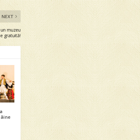
NEXT
s un muzeu
te gratuită!
na
mâine