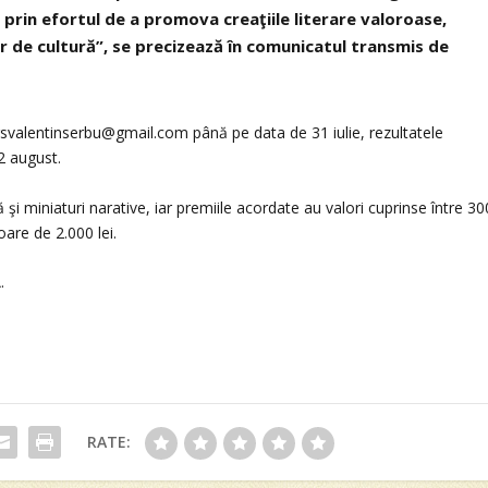
 prin efortul de a promova creaţiile literare valoroase,
or de cultură”, se precizează în comunicatul transmis de
ursvalentinserbu@gmail.com până pe data de 31 iulie, rezultatele
2 august.
şi miniaturi narative, iar premiile acordate au valori cuprinse între 30
loare de 2.000 lei.
.
RATE: