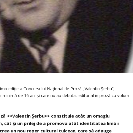
rima ediţie a Concursului Naţional de Proză „Valentin Şerbu”,
a minimă de 16 ani şi care nu au debutat editorial în proză cu volum
roză <<Valentin Şerbu>> constituie atât un omagiu
, cât şi un prilej de a promova atât identitatea limbii
 crea un nou reper cultural tulcean, care să adauge