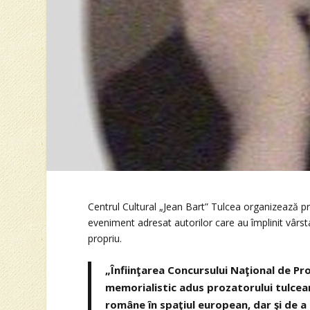
Centrul Cultural „Jean Bart” Tulcea organizează p
eveniment adresat autorilor care au împlinit vârst
propriu.
„Înfiinţarea Concursului Naţional de P
memorialistic adus prozatorului tulcean
române în spaţiul european, dar şi de a