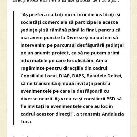
direcţiile locale să fie transmise şi social democraţilor.
“Aş prefera ca toţi directorii din instituţii şi
societăţi comerciale să participe la aceste
şedinţe şi să rămână până la final, pentru că
mai avem puncte la Diverse şi nu putem să
intervenim pe parcursul desfăşurării şedinţei
pe un anumit proiect, ca să ne putem primi
informaţiile pe care le solicităm. Am o
rugăminte pentru direcţiile din cadrul
Consiliului Local, DIAP, DAPS, Baladele Deltei,
să ne transmită şi nouă invitaţii pentru
evenimentele pe care le desfăşoară cu
diverse ocazii. Aş vrea ca şi consilierii PSD să
fie invitaţi la evenimentele care au loc în
cadrul acestor direcţii”, a transmis Andaluzia
Luca.