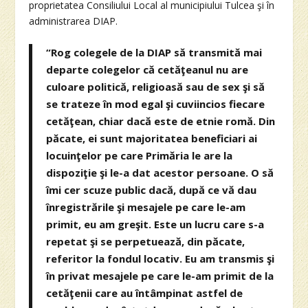
proprietatea Consiliului Local al municipiului Tulcea şi în
administrarea DIAP.
“Rog colegele de la DIAP să transmită mai
departe colegelor că cetăţeanul nu are
culoare politică, religioasă sau de sex şi să
se trateze în mod egal şi cuviincios fiecare
cetăţean, chiar dacă este de etnie romă. Din
păcate, ei sunt majoritatea beneficiari ai
locuinţelor pe care Primăria le are la
dispoziţie şi le-a dat acestor persoane. O să
îmi cer scuze public dacă, după ce vă dau
înregistrările şi mesajele pe care le-am
primit, eu am greşit. Este un lucru care s-a
repetat şi se perpetuează, din păcate,
referitor la fondul locativ. Eu am transmis şi
în privat mesajele pe care le-am primit de la
cetăţenii care au întâmpinat astfel de