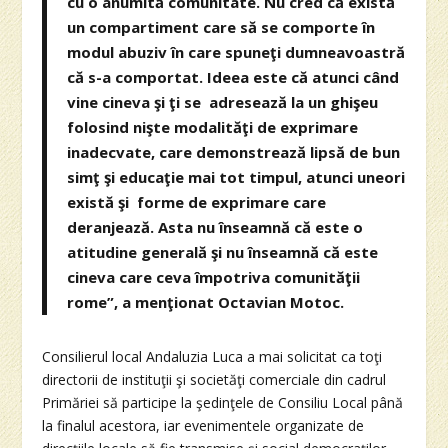
cu o anumită comunitate. Nu cred că există
un compartiment care să se comporte în
modul abuziv în care spuneţi dumneavoastră
că s-a comportat. Ideea este că atunci când
vine cineva şi ţi se adresează la un ghişeu
folosind nişte modalităţi de exprimare
inadecvate, care demonstrează lipsă de bun
simţ şi educaţie mai tot timpul, atunci uneori
există şi forme de exprimare care
deranjează. Asta nu înseamnă că este o
atitudine generală şi nu înseamnă că este
cineva care ceva împotriva comunităţii
rome”, a menţionat Octavian Motoc.
Consilierul local Andaluzia Luca a mai solicitat ca toţi
directorii de instituţii şi societăţi comerciale din cadrul
Primăriei să participe la şedinţele de Consiliu Local până
la finalul acestora, iar evenimentele organizate de