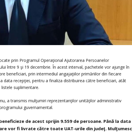
locate prin Programul Operaţional Ajutorarea Persoanelor
tului între 9 şi 19 decembrie. În acest interval, pachetele vor ajunge în
re beneficiari, prin intermediul angajaţiilor primăriilor din fiecare
 la data recepţiei, pentru a finaliza distribuirea către beneficiari, atât
e listele suplimentare.
u, a transmis mulţumiri reprezentanţilor unităţilor administrativ
a programului guvernamental.
 beneficieze de acest sprijin 9.559 de persoane. Până la data
re vor fi livrate către toate UAT-urile din judeţ. Mulţumes