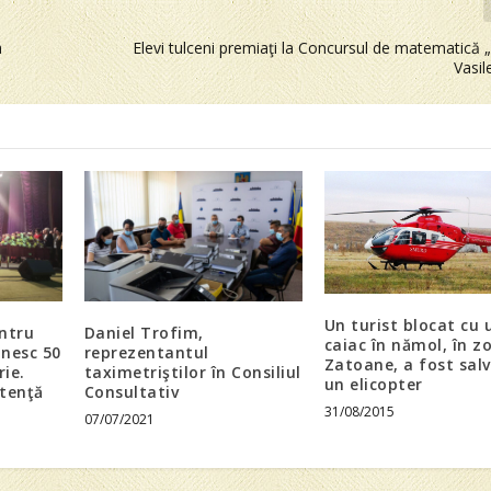
a
Elevi tulceni premiaţi la Concursul de matematică 
Vasil
Un turist blocat cu 
ntru
Daniel Trofim,
caiac în nămol, în z
inesc 50
reprezentantul
Zatoane, a fost salv
rie.
taximetriştilor în Consiliul
un elicopter
stenţă
Consultativ
31/08/2015
07/07/2021