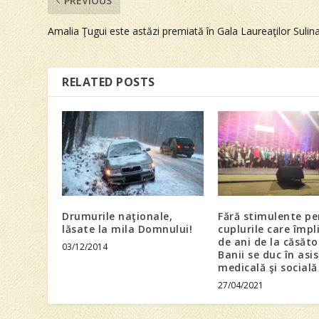
PREVIOUS
Amalia Ţugui este astăzi premiată în Gala Laureaţilor Sulin
RELATED POSTS
Drumurile naţionale,
Fără stimulente pe
lăsate la mila Domnului!
cuplurile care împl
de ani de la căsăto
03/12/2014
Banii se duc în asi
medicală şi socială
27/04/2021