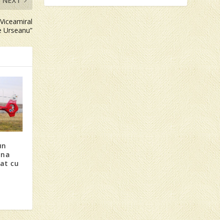
NEXT
„Viceamiral
e Urseanu”
un
ona
at cu