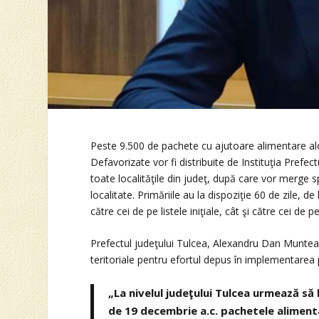
Peste 9.500 de pachete cu ajutoare alimentare a
Defavorizate vor fi distribuite de Instituţia Prefec
toate localităţile din judeţ, după care vor merge sp
localitate. Primăriile au la dispoziţie 60 de zile, de
către cei de pe listele iniţiale, cât şi către cei de p
Prefectul judeţului Tulcea, Alexandru Dan Muntean
teritoriale pentru efortul depus în implementare
„La nivelul judeţului Tulcea urmează să
de 19 decembrie a.c. pachetele alimenta