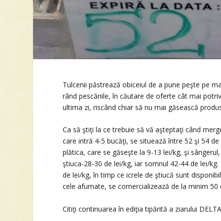
Tulcenii păstrează obiceiul de a pune peşte pe masă
rând pescăriile, în căutare de oferte cât mai potri
ultima zi, riscând chiar să nu mai găsească produs
Ca să ştiţi la ce trebuie să vă aşteptaţi când mer
care intră 4-5 bucăţi, se situează între 52 şi 54 de 
plătica, care se găseşte la 9-13 lei/kg, şi sângerul,
ştiuca-28-30 de lei/kg, iar somnul 42-44 de lei/kg
de lei/kg, în timp ce icrele de ştiucă sunt disponib
cele afumate, se comercializează de la minim 50 d
Citiţi continuarea în ediţia tipărită a ziarului DELTA