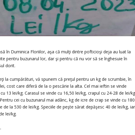
 în Duminica Floriilor, aşa că mulţi dintre pofticioşi deja au luat la
vite pentru buzunarul lor, dar şi pentru că nu vor să se înghesuie în
ul dorit.
geţi la cumpărături, vă spunem că preţul pentru un kg de scrumbie, în
lei, cost care diferă de la o pescărie la alta. Cel mai ieftin se vinde
 cu 13 lei/kg. Carasul se vinde cu 16,50 lei/kg, crapul cu 24-28 de lei/kg
. Pentru cei cu buzunarul mai adânc, kg de icre de crap se vinde cu 180
ile de la 530 de lei/kg. Speciile de peşte sărat depăşesc 40 de lei/kg, ia
e lei/kg.
.