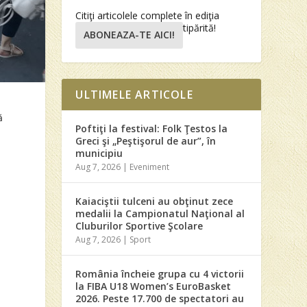
Citiţi articolele complete în ediţia
tipărită!
ABONEAZA-TE AICI!
ULTIMELE ARTICOLE
ă
Poftiţi la festival: Folk Ţestos la
Greci şi „Peştişorul de aur”, în
municipiu
Aug 7, 2026
|
Eveniment
Kaiaciştii tulceni au obţinut zece
medalii la Campionatul Naţional al
Cluburilor Sportive Şcolare
Aug 7, 2026
|
Sport
România încheie grupa cu 4 victorii
la FIBA U18 Women’s EuroBasket
2026. Peste 17.700 de spectatori au