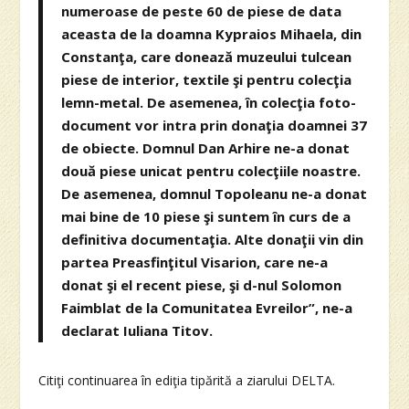
numeroase de peste 60 de piese de data
aceasta de la doamna Kypraios Mihaela, din
Constanţa, care donează muzeului tulcean
piese de interior, textile şi pentru colecţia
lemn-metal. De asemenea, în colecţia foto-
document vor intra prin donaţia doamnei 37
de obiecte. Domnul Dan Arhire ne-a donat
două piese unicat pentru colecţiile noastre.
De asemenea, domnul Topoleanu ne-a donat
mai bine de 10 piese şi suntem în curs de a
definitiva documentaţia. Alte donaţii vin din
partea Preasfinţitul Visarion, care ne-a
donat şi el recent piese, şi d-nul Solomon
Faimblat de la Comunitatea Evreilor”, ne-a
declarat Iuliana Titov.
Citiţi continuarea în ediţia tipărită a ziarului DELTA.