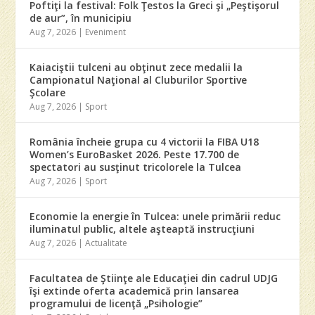
Poftiţi la festival: Folk Ţestos la Greci şi „Peştişorul
de aur”, în municipiu
Aug 7, 2026
|
Eveniment
Kaiaciştii tulceni au obţinut zece medalii la
Campionatul Naţional al Cluburilor Sportive
Şcolare
Aug 7, 2026
|
Sport
România încheie grupa cu 4 victorii la FIBA U18
Women’s EuroBasket 2026. Peste 17.700 de
spectatori au susţinut tricolorele la Tulcea
Aug 7, 2026
|
Sport
Economie la energie în Tulcea: unele primării reduc
iluminatul public, altele aşteaptă instrucţiuni
Aug 7, 2026
|
Actualitate
Facultatea de Ştiinţe ale Educaţiei din cadrul UDJG
îşi extinde oferta academică prin lansarea
programului de licenţă „Psihologie”