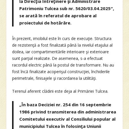
la Direcţia Întreţinere şi Administrare
Patrimoniu Tulcea sub nr. 5620/03.04.2025″,
se arată în referatul de aprobare al
proiectului de hotărâre.
În prezent, imobilul este în curs de execuţie. Structura
de rezistenţă a fost finalizată până la nivelul etajului al
doilea, iar compartimentările interioare şi exterioare
sunt parţial realizate. De asemenea, s-a efectuat
racordul electric până la postul de transformare. Nu au
fost încă finalizate acoperişul construcţiei, închiderile
perimetrale, finisajele şi racordarea la utilităţi.
Terenul aferent clădirii este deja al Primăriei Tulcea.
„În baza Deciziei nr. 254 din 16 septembrie
1986 privind transmiterea din administrarea
Comitetului executiv al Consiliului popular al
municipiului Tulcea în folosinţa Uniunii