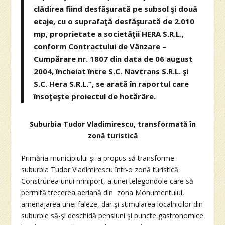
clădirea fiind desfăşurată pe subsol şi două
etaje, cu o suprafaţă desfăşurată de 2.010
mp, proprietate a societăţii HERA S.R.L.,
conform Contractului de Vânzare –
Cumpărare nr. 1807 din data de 06 august
2004, încheiat între S.C. Navtrans S.R.L. şi
S.C. Hera S.R.L.”, se arată în raportul care
însoţeşte proiectul de hotărâre.
Suburbia Tudor Vladimirescu, transformată în
zonă turistică
Primăria municipiului şi-a propus să transforme
suburbia Tudor Vladimirescu într-o zonă turistică.
Construirea unui miniport, a unei telegondole care să
permită trecerea aeriană din zona Monumentului,
amenajarea unei faleze, dar şi stimularea localnicilor din
suburbie să-şi deschidă pensiuni şi puncte gastronomice