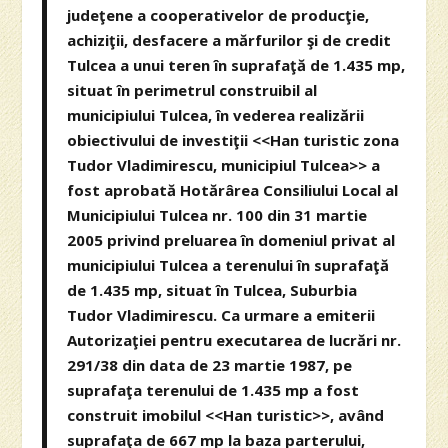
judeţene a cooperativelor de producţie,
achiziţii, desfacere a mărfurilor şi de credit
Tulcea a unui teren în suprafaţă de 1.435 mp,
situat în perimetrul construibil al
municipiului Tulcea, în vederea realizării
obiectivului de investiţii <<Han turistic zona
Tudor Vladimirescu, municipiul Tulcea>> a
fost aprobată Hotărârea Consiliului Local al
Municipiului Tulcea nr. 100 din 31 martie
2005 privind preluarea în domeniul privat al
municipiului Tulcea a terenului în suprafaţă
de 1.435 mp, situat în Tulcea, Suburbia
Tudor Vladimirescu. Ca urmare a emiterii
Autorizaţiei pentru executarea de lucrări nr.
291/38 din data de 23 martie 1987, pe
suprafaţa terenului de 1.435 mp a fost
construit imobilul <<Han turistic>>, având
suprafaţa de 667 mp la baza parterului,