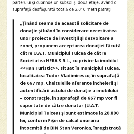
parterului şi cuprinde un subsol şi două etaje, având o
suprafaţă desfăşurată totală de 2.010 metri pătraţi.
„Ţinând seama de această solicitare de
donaţie şi luând în considerare necesitatea
unor proiecte de investiţii şi dezvoltare a
zonei, propunem acceptarea donaţiei făcută
către U.A.T. Municipiul Tulcea de către
Societatea HERA S.R.L., cu privire la imobilul
<<Han Turistic>>, situat în municipiul Tulcea,
localitatea Tudor Vladimirescu, în suprafaţă
de 667 mp. Cheltuielile aferente încheierii şi
autentificării actului de donaţie a imobilului
– construcţie, în suprafaţă de 667 mp vor fi
suportate de către donatar (U.A.T.
Municipiul Tulcea) şi sunt estimate la 20.800
lei, conform Fişei de calcul onorariu
întocmită de BIN Stan Veronica, înregistrată