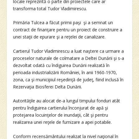
locale reprezintă o parte din proiectele care ar
transforma total Tudor Vladimirescu.
Primăria Tulcea a făcut primii paşi şi a semnat un
contract de finanţare pentru un proiect de construire a
unei staţii de epurare şi a reţelei de canalizare.
Cartierul Tudor Vladimirescu a luat naştere ca urmare a
proceselor naturale de colmatare a Deltei Dunării şi s-a
dezvoltat odată cu îndiguirea Dunării realizată în
perioada industrializării României, în anii 1960-1970,
zona, ca şi municipiul reşedinţă de judeţ, fiind inclusă în
Rezervaţia Biosferei Delta Dunării.
Autorităţile au alocat de-a lungul timpului fonduri atât
pentru îndiguirea cartierului înconjurat de apă şi
protejarea locuinţelor de inundaţii, cât şi pentru
realizarea unei reţele de furnizare a apei potabile.
Conform recensământului realizat la nivel naţional în