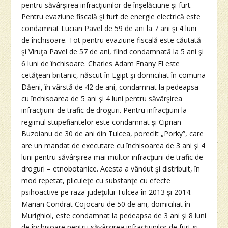
pentru săvârşirea infracţiunilor de înşelăciune şi furt.
Pentru evaziune fiscală şi furt de energie electrică este
condamnat Lucian Pavel de 59 de ani la 7 ani şi 4 luni
de închisoare. Tot pentru evaziune fiscală este căutată
şi Viruţa Pavel de 57 de ani, fiind condamnată la 5 ani şi
6 luni de închisoare. Charles Adam Enany El este
cetăţean britanic, născut în Egipt şi domiciliat în comuna
Dăeni, în vârstă de 42 de ani, condamnat la pedeapsa
cu închisoarea de 5 ani şi 4 luni pentru săvârşirea
infracţiunii de trafic de droguri. Pentru infracţiuni la
regimul stupefiantelor este condamnat şi Ciprian
Buzoianu de 30 de ani din Tulcea, poreclit „Porky”, care
are un mandat de executare cu închisoarea de 3 ani şi 4
luni pentru săvârşirea mai multor infracţiuni de trafic de
droguri – etnobotanice. Acesta a vândut şi distribuit, în
mod repetat, pliculeţe cu substanţe cu efecte
psihoactive pe raza judeţului Tulcea în 2013 şi 2014.
Marian Condrat Cojocaru de 50 de ani, domiciliat în
Murighiol, este condamnat la pedeapsa de 3 ani şi 8 luni
de închisoare pentru săvârşirea infracţiunilor de furt şi