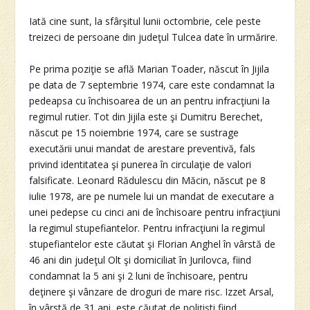
Iată cine sunt, la sfârşitul lunii octombrie, cele peste
treizeci de persoane din judeţul Tulcea date în urmărire.
Pe prima poziţie se află Marian Toader, născut în Jijila
pe data de 7 septembrie 1974, care este condamnat la
pedeapsa cu închisoarea de un an pentru infracţiuni la
regimul rutier. Tot din Jijila este şi Dumitru Berechet,
născut pe 15 noiembrie 1974, care se sustrage
executării unui mandat de arestare preventivă, fals
privind identitatea şi punerea în circulaţie de valori
falsificate. Leonard Rădulescu din Măcin, născut pe 8
iulie 1978, are pe numele lui un mandat de executare a
unei pedepse cu cinci ani de închisoare pentru infracţiuni
la regimul stupefiantelor. Pentru infracţiuni la regimul
stupefiantelor este căutat şi Florian Anghel în vârstă de
46 ani din judeţul Olt şi domiciliat în Jurilovca, fiind
condamnat la 5 ani şi 2 luni de închisoare, pentru
deţinere şi vânzare de droguri de mare risc. Izzet Arsal,
în vârstă de 31 ani, este căutat de poliţişti fiind