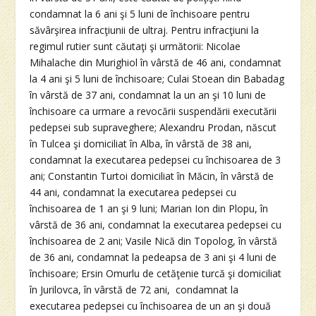
condamnat la 6 ani şi 5 luni de închisoare pentru
săvârşirea infracţiunii de ultraj. Pentru infracţiuni la
regimul rutier sunt căutaţi şi următorii: Nicolae
Mihalache din Murighiol în vârstă de 46 ani, condamnat
la 4 ani şi 5 luni de închisoare; Culai Stoean din Babadag
în vârstă de 37 ani, condamnat la un an şi 10 luni de
închisoare ca urmare a revocării suspendării executării
pedepsei sub supraveghere; Alexandru Prodan, născut
în Tulcea şi domiciliat în Alba, în vârstă de 38 ani,
condamnat la executarea pedepsei cu închisoarea de 3
ani; Constantin Turtoi domiciliat în Măcin, în vârstă de
44 ani, condamnat la executarea pedepsei cu
închisoarea de 1 an şi 9 luni; Marian Ion din Plopu, în
vârstă de 36 ani, condamnat la executarea pedepsei cu
închisoarea de 2 ani; Vasile Nică din Topolog, în vârstă
de 36 ani, condamnat la pedeapsa de 3 ani şi 4 luni de
închisoare; Ersin Omurlu de cetăţenie turcă şi domiciliat
în Jurilovca, în vârstă de 72 ani, condamnat la
executarea pedepsei cu închisoarea de un an şi două