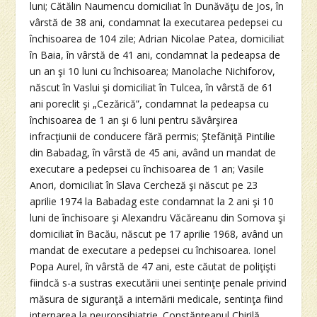
luni; Cătălin Naumencu domiciliat în Dunăvăţu de Jos, în
vârstă de 38 ani, condamnat la executarea pedepsei cu
închisoarea de 104 zile; Adrian Nicolae Patea, domiciliat
în Baia, în vârstă de 41 ani, condamnat la pedeapsa de
un an şi 10 luni cu închisoarea; Manolache Nichiforov,
născut în Vaslui şi domiciliat în Tulcea, în vârstă de 61
ani poreclit şi „Cezărică”, condamnat la pedeapsa cu
închisoarea de 1 an şi 6 luni pentru săvârşirea
infracţiunii de conducere fără permis; Ştefăniţă Pintilie
din Babadag, în vârstă de 45 ani, având un mandat de
executare a pedepsei cu închisoarea de 1 an; Vasile
Anori, domiciliat în Slava Cercheză şi născut pe 23
aprilie 1974 la Babadag este condamnat la 2 ani şi 10
luni de închisoare şi Alexandru Văcăreanu din Somova şi
domiciliat în Bacău, născut pe 17 aprilie 1968, având un
mandat de executare a pedepsei cu închisoarea. Ionel
Popa Aurel, în vârstă de 47 ani, este căutat de poliţişti
fiindcă s-a sustras executării unei sentinţe penale privind
măsura de siguranţă a internării medicale, sentinţa fiind
internarea la neuropsihiatrie. Constănţeanul Chirilă