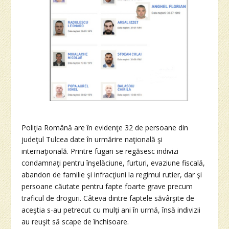
Poliţia Română are în evidenţe 32 de persoane din
judeţul Tulcea date în urmărire naţională şi
internaţională. Printre fugari se regăsesc indivizi
condamnaţi pentru înşelăciune, furturi, evaziune fiscală,
abandon de familie şi infracţiuni la regimul rutier, dar şi
persoane căutate pentru fapte foarte grave precum
traficul de droguri. Câteva dintre faptele săvârşite de
aceştia s-au petrecut cu mulţi ani în urmă, însă indivizii
au reuşit să scape de închisoare.