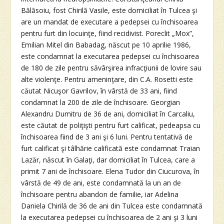
Bălăsoiu, fost Chirilă Vasile, este domiciliat în Tulcea şi
are un mandat de executare a pedepsei cu închisoarea
pentru furt din locuinţe, fiind recidivist. Poreclit „Mox”,
Emilian Mitel din Babadag, născut pe 10 aprilie 1986,
este condamnat la executarea pedepsei cu închisoarea
de 180 de zile pentru săvârşirea infracţiunii de lovire sau
alte violenţe. Pentru ameninţare, din C.A. Rosetti este
căutat Nicuşor Gavrilov, în vârstă de 33 ani, fiind
condamnat la 200 de zile de închisoare. Georgian
Alexandru Dumitru de 36 de ani, domiciliat în Carcaliu,
este căutat de poliţişti pentru furt calificat, pedeapsa cu
închisoarea fiind de 3 ani şi 6 luni. Pentru tentativă de
furt calificat şi tâlhărie calificată este condamnat Traian
Lazăr, născut în Galaţi, dar domiciliat în Tulcea, care a
primit 7 ani de închisoare. Elena Tudor din Ciucurova, în
vârstă de 49 de ani, este condamnată la un an de
închisoare pentru abandon de familie, iar Adelina
Daniela Chirilă de 36 de ani din Tulcea este condamnată
la executarea pedepsei cu închisoarea de 2 ani şi 3 luni