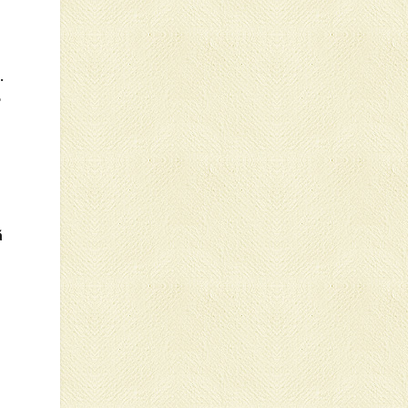
.
e
ă