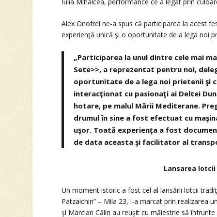
Iulia Mihalcea, performance ce a legat prin culoare
Alex Onofrei ne-a spus că participarea la acest fe
experienţă unică şi o oportunitate de a lega noi pri
„Participarea la unul dintre cele mai ma
Sete>>, a reprezentat pentru noi, delega
oportunitate de a lega noi prietenii şi c
interacţionat cu pasionaţi ai Deltei Dun
hotare, pe malul Mării Mediterane. Preg
drumul în sine a fost efectuat cu maşin
uşor. Toată experienţa a fost documenta
de data aceasta şi facilitator al transp
Lansarea lotcii
Un moment istoric a fost cel al lansării lotcii tra
Patzaichin” – Mila 23, l-a marcat prin realizarea unu
şi Marcian Călin au reuşit cu măiestrie să înfrunt