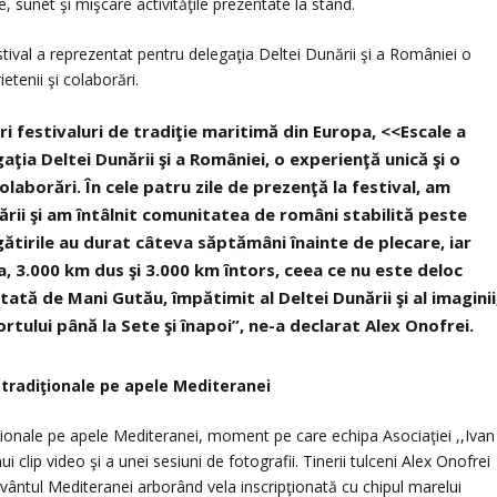
, sunet şi mişcare activităţile prezentate la stand.
stival a reprezentat pentru delegaţia Deltei Dunării şi a României o
etenii şi colaborări.
ri festivaluri de tradiţie maritimă din Europa, <<Escale a
ţia Deltei Dunării şi a României, o experienţă unică şi o
olaborări. În cele patru zile de prezenţă la festival, am
ării şi am întâlnit comunitatea de români stabilită peste
ătirile au durat câteva săptămâni înainte de plecare, iar
a, 3.000 km dus şi 3.000 km întors, ceea ce nu este deloc
tă de Mani Gutău, împătimit al Deltei Dunării şi al imaginii
ortului până la Sete şi înapoi”, ne-a declarat Alex Onofrei.
 tradiţionale pe apele Mediteranei
diţionale pe apele Mediteranei, moment pe care echipa Asociaţiei ,,Ivan
i clip video şi a unei sesiuni de fotografii. Tinerii tulceni Alex Onofrei
e vântul Mediteranei arborând vela inscripţionată cu chipul marelui