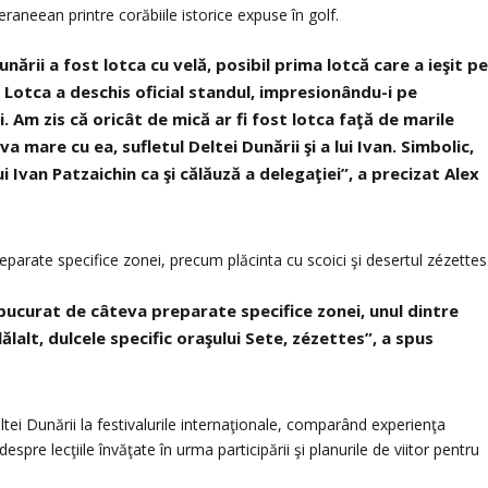
raneean printre corăbiile istorice expuse în golf.
nării a fost lotca cu velă, posibil prima lotcă care a ieşit p
 Lotca a deschis oficial standul, impresionându-i pe
ui. Am zis că oricât de mică ar fi fost lotca faţă de marile
a mare cu ea, sufletul Deltei Dunării şi a lui Ivan. Simbolic,
ui Ivan Patzaichin ca şi călăuză a delegaţiei”, a precizat Alex
eparate specifice zonei, precum plăcinta cu scoici şi desertul zézettes
 bucurat de câteva preparate specifice zonei, unul dintre
lălalt, dulcele specific oraşului Sete, zézettes”, a spus
tei Dunării la festivalurile internaţionale, comparând experienţa
spre lecţiile învăţate în urma participării şi planurile de viitor pentru