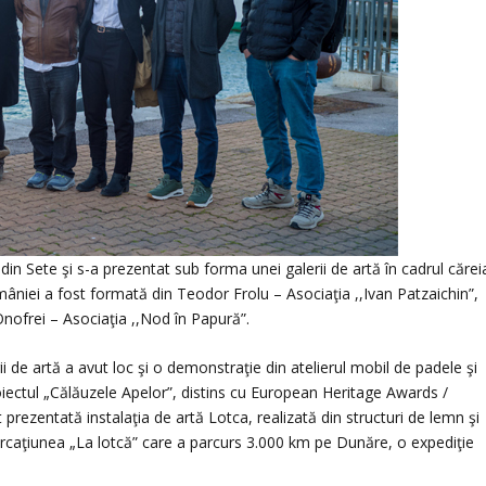
in Sete şi s-a prezentat sub forma unei galerii de artă în cadrul cărei
României a fost formată din Teodor Frolu – Asociaţia ,,Ivan Patzaichin”,
Onofrei – Asociaţia ,,Nod în Papură”.
i de artă a avut loc şi o demonstraţie din atelierul mobil de padele şi
roiectul „Călăuzele Apelor”, distins cu European Heritage Awards /
prezentată instalaţia de artă Lotca, realizată din structuri de lemn şi
arcaţiunea „La lotcă” care a parcurs 3.000 km pe Dunăre, o expediţie