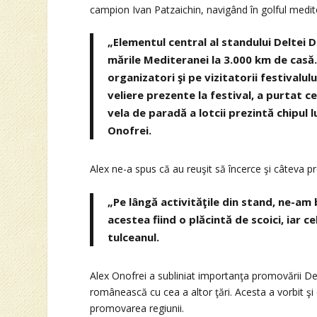
campion Ivan Patzaichin, navigând în golful medite
„Elementul central al standului Deltei Du
mările Mediteranei la 3.000 km de casă.
organizatori şi pe vizitatorii festivalul
veliere prezente la festival, a purtat cev
vela de paradă a lotcii prezintă chipul l
Onofrei.
Alex ne-a spus că au reuşit să încerce şi câteva pr
„Pe lângă activităţile din stand, ne-am
acestea fiind o plăcintă de scoici, iar ce
tulceanul.
Alex Onofrei a subliniat importanţa promovării Del
românească cu cea a altor ţări. Acesta a vorbit şi de
promovarea regiunii.