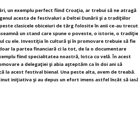
ţări, un exemplu perfect fiind Croaţia, ar trebui să ne atragă
genul acesta de festivaluri a Deltei Dunării şi a tradiţiilor
este clasicele obiceiuri de târg folosite în anii ce-au trecut
nseamnă un stand care spune o poveste, o istorie, o tradiţi
ul cu ele. Investiţia în cultură şi în promovare trebuie să fie
doar la partea financiară ci la tot, de la o documentare
exemplu fiind specialitatea noastră, lotca cu velă. În acest
vare a delegaţiei şi abia aşteptăm ca în doi ani să
 la acest festival bienal. Una peste alta, avem de treabă.
nut iniţiativa şi au depus un efort imens astfel încât să ias