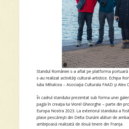
Standul României s-a aflat pe platforma portuară d
s-au realizat activităţi cultural-artistice. Echipa 
Iulia Mihalcea – Asociaţia Culturala FAAD şi Alex 
În cadrul standului prezentat sub forma unei galeri
pagăi în creaţia lui Viorel Gheorghe – parte din p
Europa Nostra 2023. La exteriorul standului a fost 
plase pescăreşti din Delta Dunării alături de amb
ambiţioasă realizată de două tinere din Franţa.