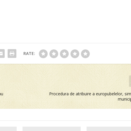
RATE:
nu
Procedura de atribuire a europubelelor, simp
munici