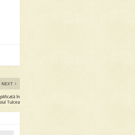
NEXT
lificată în
piul Tulcea