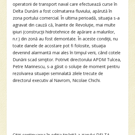
operatorii de transport naval care efectuează curse în
Delta Dunării a fost colmatarea fluviului, apărută în
zona portului comercial. În ultima perioadă, situaţia s-a
agravat din cauză că, înainte de Revoluţie, mai multe
ipiuri (construcţii hidrotehnice de apărare a malurilor,
n.r.) din zonă au fost demontate. În aceste condiţii, nu
toate danele de acostare pot fi folosite, situaţia
devenind alarmantă mai ales în timpul verii, când cotele
Dunării scad simţitor. Potrivit directorului APDM Tulcea,
Petre Marinescu, s-a găsit o soluţie de moment pentru
rezolvarea situaţiei semnalată zilele trecute de
directorul executiv al Navrom, Nicolae Chichi.
Citiţi continuarea în ediţia tipărită a ziarului DELTA