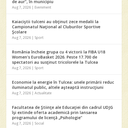
de aur”, în municipiu
Aug 7, 2026
|
Eveniment
Kaiaciştii tulceni au obţinut zece medalii la
Campionatul Naţional al Cluburilor Sportive
Şcolare
Aug 7, 2026
|
Sport
România încheie grupa cu 4 victorii la FIBA U18
Women’s EuroBasket 2026. Peste 17.700 de
spectatori au susţinut tricolorele la Tulcea
Aug 7, 2026
|
Sport
Economie la energie în Tulcea: unele primării reduc
iluminatul public, altele aşteaptă instrucţiuni
Aug 7, 2026
|
Actualitate
Facultatea de Ştiinţe ale Educaţiei din cadrul UDJG
îşi extinde oferta academică prin lansarea
programului de licenţă „Psihologie”
Aug 7, 2026
|
Social