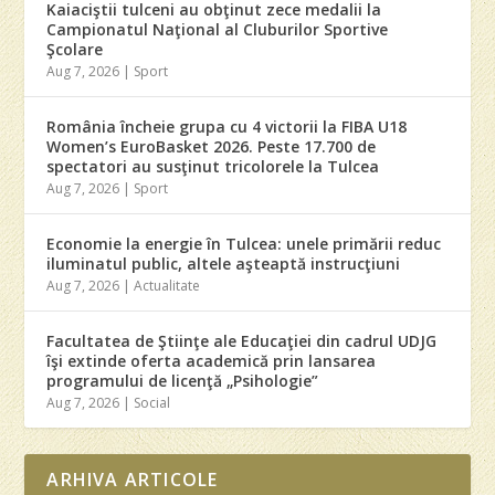
Kaiaciştii tulceni au obţinut zece medalii la
Campionatul Naţional al Cluburilor Sportive
Şcolare
Aug 7, 2026
|
Sport
România încheie grupa cu 4 victorii la FIBA U18
Women’s EuroBasket 2026. Peste 17.700 de
spectatori au susţinut tricolorele la Tulcea
Aug 7, 2026
|
Sport
Economie la energie în Tulcea: unele primării reduc
iluminatul public, altele aşteaptă instrucţiuni
Aug 7, 2026
|
Actualitate
Facultatea de Ştiinţe ale Educaţiei din cadrul UDJG
îşi extinde oferta academică prin lansarea
programului de licenţă „Psihologie”
Aug 7, 2026
|
Social
ARHIVA ARTICOLE