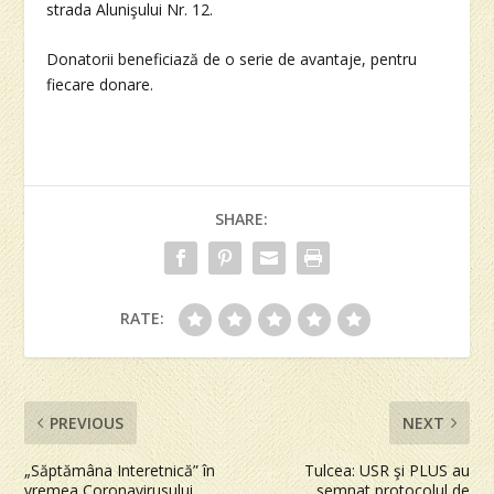
strada Alunişului Nr. 12.
Donatorii beneficiază de o serie de avantaje, pentru
fiecare donare.
SHARE:
RATE:
PREVIOUS
NEXT
„Săptămâna Interetnică” în
Tulcea: USR şi PLUS au
vremea Coronavirusului
semnat protocolul de