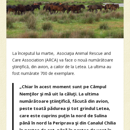
La începutul lui martie, Asociaţia Animal Rescue and
Care Association (ARCA) va face o nouă numărătoare
ştiinţifică, din avion, a cailor de la Letea. La ultima au
fost numărate 700 de exemplare.
„Chiar în acest moment sunt pe Câmpul
Nemţilor şi mă uit la căluţi. La ultima
numărătoare ştiinţifică, făcută din avion,
peste toată pădurea şi tot grindul Letea,
care este cuprins puţin la nord de Sulina
până în nord la Periprava şi din Canalul Chilia
în partea de est, până în partea de vest în