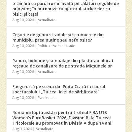
o tânără cu părul roz îi învaţă pe călători regulile de
bun-simţ în autobuze cu ajutorul stickerelor cu
pisici şi căţei
Aug 10, 2026
|
Actualitate
Coşurile de gunoi stradale şi scrumierele din
municipiu, prea puţine sau nefolosite?
Aug 10, 2026
|
Politica - Administratie
Papuci, bidoane şi ambalaje din plastic au blocat
reţeaua de canalizare de pe strada Micşunelelor
Aug 10, 2026
|
Actualitate
Fuego urcă pe scena din Piaţa Civică în cadrul
spectacolului „Tulcea, în zi de sărbătoare”
Aug 10, 2026
|
Eveniment
România luptă astăzi pentru trofeul FIBA U18
Women’s EuroBasket 2026, Division B, la Tulcea!
Tricolorele au promovat în Divizia A după 14 ani
Aug 9, 2026
|
Actualitate