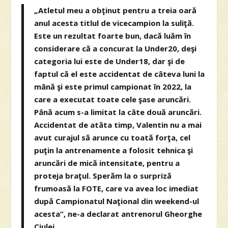
„Atletul meu a obţinut pentru a treia oară
anul acesta titlul de vicecampion la suliţă.
Este un rezultat foarte bun, dacă luăm în
considerare că a concurat la Under20, deşi
categoria lui este de Under18, dar şi de
faptul că el este accidentat de câteva luni la
mână şi este primul campionat în 2022, la
care a executat toate cele şase aruncări.
Până acum s-a limitat la câte două aruncări.
Accidentat de atâta timp, Valentin nu a mai
avut curajul să arunce cu toată forţa, cel
puţin la antrenamente a folosit tehnica şi
aruncări de mică intensitate, pentru a
proteja braţul. Sperăm la o surpriză
frumoasă la FOTE, care va avea loc imediat
după Campionatul Naţional din weekend-ul
acesta”, ne-a declarat antrenorul Gheorghe
Ciulei.