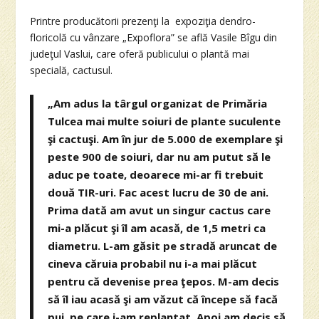
Printre producătorii prezenţi la expoziţia dendro-
floricolă cu vânzare „Expoflora” se află Vasile Bîgu din
judeţul Vaslui, care oferă publicului o plantă mai
specială, cactusul.
„Am adus la târgul organizat de Primăria
Tulcea mai multe soiuri de plante suculente
şi cactuşi. Am în jur de 5.000 de exemplare şi
peste 900 de soiuri, dar nu am putut să le
aduc pe toate, deoarece mi-ar fi trebuit
două TIR-uri. Fac acest lucru de 30 de ani.
Prima dată am avut un singur cactus care
mi-a plăcut şi îl am acasă, de 1,5 metri ca
diametru. L-am găsit pe stradă aruncat de
cineva căruia probabil nu i-a mai plăcut
pentru că devenise prea ţepos. M-am decis
să îl iau acasă şi am văzut că începe să facă
pui, pe care i-am replantat. Apoi am decis să