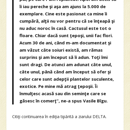
îi iau pereche şi aşa am ajuns la 5.000 de
exemplare. Cine este pasionat ca mine îi
cumpără, alţii nu vor pentru că se înţeapă şi
nu aduc noroc în casă. Cactusul este tot o
floare. Chiar dacă sunt ţepoşi, unii fac flori.
Acum 30 de ani, când m-am documentat şi
am văzut câte soiuri există, am rămas
surprins şi am început să îi adun. Toţi îmi
sunt dragi. De atunci am adunat câte unul,
câte unul, până când am început să ofer şi
celor care sunt adepţii plantelor suculente,
exotice. Pe mine mă atrag ţepoşii. Îi
înmulţesc acasă sau din seminţe care se
găsesc în comerţ”, ne-a spus Vasile Bîgu.
Citiţi continuarea în ediţia tipărită a ziarului DELTA.