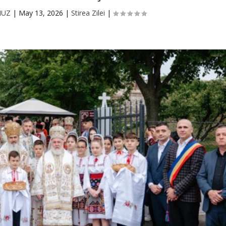
MUZ
|
May 13, 2026
|
Stirea Zilei
|