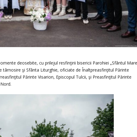
mente deosebite, cu prilejul resfinţirii bisericii Parohiei „Sfântul Mar
ârnosire şi Sfânta Liturghie, oficiate de Înaltpreasfinţitul Părinte
sfinţitul Părinte Visarion, Episcopul Tulcii, şi Preasfinţitul Părinte
 Nord.