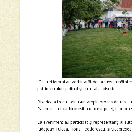
Cei trei ierarhi au vorbit atât despre însemnătat
patrimoniului spiritual şi cultural al bisericii.
Biserica a trecut printr-un amplu proces de restaura
Padnevici a fost hirotesit, cu acest prilej, iconom 
La eveniment au participat şi reprezentanţi ai autor
Judeţean Tulcea, Horia Teodorescu, şi vicepreşedin