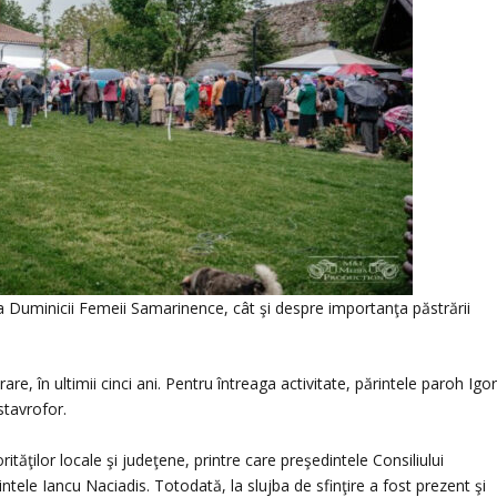
ea Duminicii Femeii Samarinence, cât şi despre importanţa păstrării
re, în ultimii cinci ani. Pentru întreaga activitate, părintele paroh Igo
stavrofor.
ităţilor locale şi judeţene, printre care preşedintele Consiliului
tele Iancu Naciadis. Totodată, la slujba de sfinţire a fost prezent şi