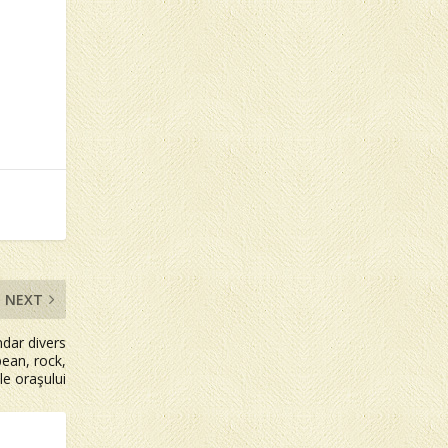
NEXT
ndar divers
pean, rock,
ale oraşului