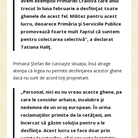
avem exemplul Primăriei Craiova care anul
trecut în luna februarie a desfiinţat toate
ghenele de acest fel. Militez pentru acest
lucru, deoarece Primăria şi Serviciile Publice
promovează foarte mult faptul că suntem
pentru colectarea selectivă”, a declarat
Tatiana Haliţ.
Primarul Ştefan Ilie cunoaşte situaţia, însă atrage
atenţia că legea nu permite desfiinţarea acestor ghene
dacă nu sunt de acord toţi proprietarii.
„Personal, nici eu nu vreau aceste ghene, pe
care le consider arhaice, insalubre şi
nedemne de un oraş european. În urma
reclamaţiilor primite de la cetăţeni, am
încercat să găsim soluţia pentru a le
desfiinţa. Acest lucru se face doar prin