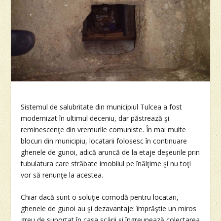
Sistemul de salubritate din municipiul Tulcea a fost
modernizat în ultimul deceniu, dar păstrează şi
reminescenţe din vremurile comuniste. În mai multe
blocuri din municipiu, locatarii folosesc în continuare
ghenele de gunoi, adică aruncă de la etaje deşeurile prin
tubulatura care străbate imobilul pe înălţime şi nu toţi
vor să renunţe la acestea.
Chiar dacă sunt o soluţie comodă pentru locatari,
ghenele de gunoi au şi dezavantaje: împrăştie un miros
greu de suportat în casa scării şi îngreunează colectarea