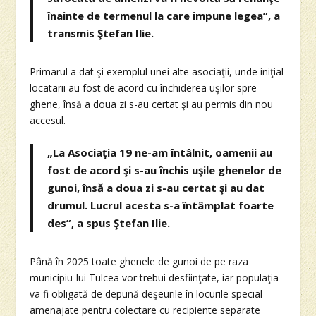
înainte de termenul la care impune legea”, a
transmis Ştefan Ilie.
Primarul a dat şi exemplul unei alte asociaţii, unde iniţial
locatarii au fost de acord cu închiderea uşilor spre
ghene, însă a doua zi s-au certat şi au permis din nou
accesul.
„La Asociaţia 19 ne-am întâlnit, oamenii au
fost de acord şi s-au închis uşile ghenelor de
gunoi, însă a doua zi s-au certat şi au dat
drumul. Lucrul acesta s-a întâmplat foarte
des”, a spus Ştefan Ilie.
Până în 2025 toate ghenele de gunoi de pe raza
municipiu-lui Tulcea vor trebui desfiinţate, iar populaţia
va fi obligată de depună deşeurile în locurile special
amenajate pentru colectare cu recipiente separate