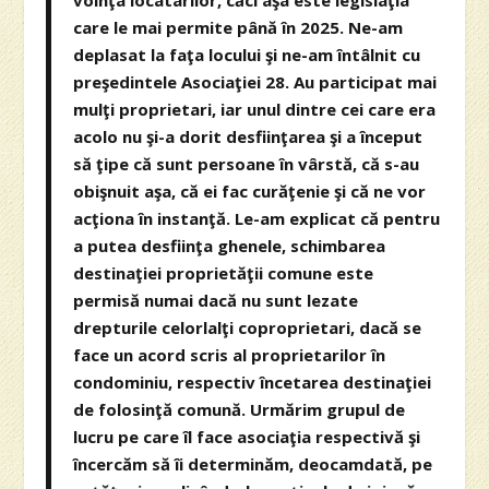
voinţa locatarilor, căci aşa este legislaţia
care le mai permite până în 2025. Ne-am
deplasat la faţa locului şi ne-am întâlnit cu
preşedintele Asociaţiei 28. Au participat mai
mulţi proprietari, iar unul dintre cei care era
acolo nu şi-a dorit desfiinţarea şi a început
să ţipe că sunt persoane în vârstă, că s-au
obişnuit aşa, că ei fac curăţenie şi că ne vor
acţiona în instanţă. Le-am explicat că pentru
a putea desfiinţa ghenele, schimbarea
destinaţiei proprietăţii comune este
permisă numai dacă nu sunt lezate
drepturile celorlalţi coproprietari, dacă se
face un acord scris al proprietarilor în
condominiu, respectiv încetarea destinaţiei
de folosinţă comună. Urmărim grupul de
lucru pe care îl face asociaţia respectivă şi
încercăm să îi determinăm, deocamdată, pe