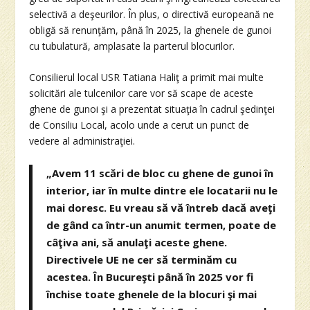
selectivă a deşeurilor. În plus, o directivă europeană ne
obligă să renunţăm, până în 2025, la ghenele de gunoi
cu tubulatură, amplasate la parterul blocurilor.
Consilierul local USR Tatiana Haliţ a primit mai multe
solicitări ale tulcenilor care vor să scape de aceste
ghene de gunoi şi a prezentat situaţia în cadrul şedinţei
de Consiliu Local, acolo unde a cerut un punct de
vedere al administraţiei.
„Avem 11 scări de bloc cu ghene de gunoi în
interior, iar în multe dintre ele locatarii nu le
mai doresc. Eu vreau să vă întreb dacă aveţi
de gând ca într-un anumit termen, poate de
câţiva ani, să anulaţi aceste ghene.
Directivele UE ne cer să terminăm cu
acestea. În Bucureşti până în 2025 vor fi
închise toate ghenele de la blocuri şi mai