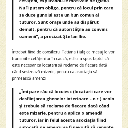
cetăţeni, explicându-le motivele de igienă.
Nu îi putem obliga, pentru că locul prin care
se duce gunoiul este un bun comun al
tuturor. Sunt oraşe unde au dispărut
demult, pentru că autorităţile au convins
oamenii”, a precizat Ştefan Ilie.
Întrebat fiind de consilierul Tatiana Haliţ ce mesaj le vor
transmite cetăţenilor în cauză, edilul a spus faptul că
este necesar ca locatarii să reclame de fiecare dată
când sesizează mizerie, pentru ca asociaţia să
primească amenzi.
„Îmi pare rău că locuiesc (locatarii care vor
desfiinţarea ghenelor interioare – n.r.) acolo
şi trebuie să reclame de fiecare dată când
este mizerie, pentru a aplica o amendă
tuturor, iar în felul acesta asociaţia fiind
sufocată de amenzi va fi nevoită să renunţe