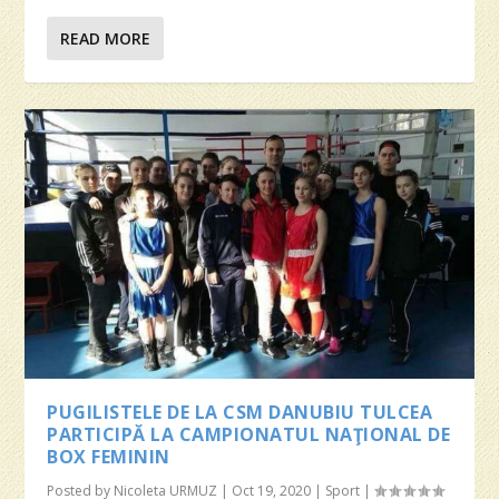
READ MORE
PUGILISTELE DE LA CSM DANUBIU TULCEA
PARTICIPĂ LA CAMPIONATUL NAŢIONAL DE
BOX FEMININ
Posted by
Nicoleta URMUZ
|
Oct 19, 2020
|
Sport
|