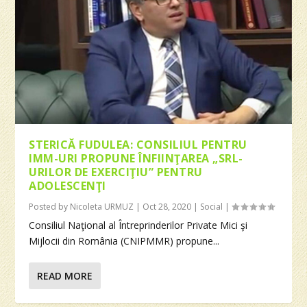
STERICĂ FUDULEA: CONSILIUL PENTRU
IMM-URI PROPUNE ÎNFIINŢAREA „SRL-
URILOR DE EXERCIŢIU” PENTRU
ADOLESCENŢI
Posted by
Nicoleta URMUZ
|
Oct 28, 2020
|
Social
|
Consiliul Naţional al Întreprinderilor Private Mici şi
Mijlocii din România (CNIPMMR) propune...
READ MORE