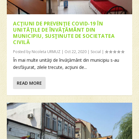
ACŢIUNI DE PREVENŢIE COVID-19 ÎN
UNITĂŢILE DE ÎNVĂŢĂMÂNT DIN
MUNICIPIU, SUSŢINUTE DE SOCIETATEA
CIVILĂ
Posted by
Nicoleta URMUZ
|
Oct 22, 2020
|
Social
|
În mai multe unităţi de învăţământ din municipiu s-au
desfăşurat, zilele trecute, acţiuni de...
READ MORE