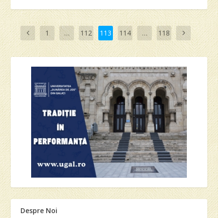
1
…
112
113
114
…
118
Despre Noi