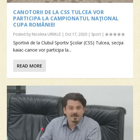
CANOTORII DE LA CSS TULCEA VOR
PARTICIPA LA CAMPIONATUL NAŢIONAL
CUPA ROMÂNIEI
Posted by
Nicoleta URMUZ
|
Oct 17, 2020
|
Sport
|
Sportivii de la Clubul Sportiv Şcolar (CSS) Tulcea, secţia
kaiac-canoe vor participa la...
READ MORE