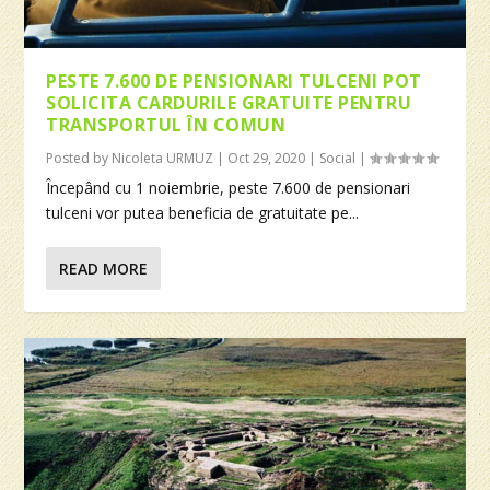
PESTE 7.600 DE PENSIONARI TULCENI POT
SOLICITA CARDURILE GRATUITE PENTRU
TRANSPORTUL ÎN COMUN
Posted by
Nicoleta URMUZ
|
Oct 29, 2020
|
Social
|
Începând cu 1 noiembrie, peste 7.600 de pensionari
tulceni vor putea beneficia de gratuitate pe...
READ MORE