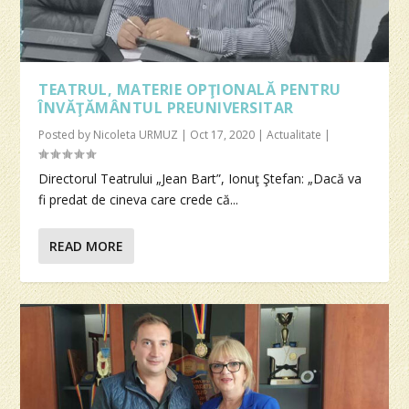
TEATRUL, MATERIE OPŢIONALĂ PENTRU
ÎNVĂŢĂMÂNTUL PREUNIVERSITAR
Posted by
Nicoleta URMUZ
|
Oct 17, 2020
|
Actualitate
|
Directorul Teatrului „Jean Bart”, Ionuţ Ştefan: „Dacă va
fi predat de cineva care crede că...
READ MORE