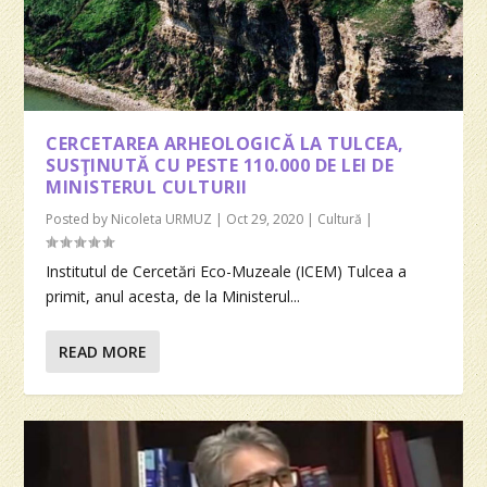
CERCETAREA ARHEOLOGICĂ LA TULCEA,
SUSŢINUTĂ CU PESTE 110.000 DE LEI DE
MINISTERUL CULTURII
Posted by
Nicoleta URMUZ
|
Oct 29, 2020
|
Cultură
|
Institutul de Cercetări Eco-Muzeale (ICEM) Tulcea a
primit, anul acesta, de la Ministerul...
READ MORE