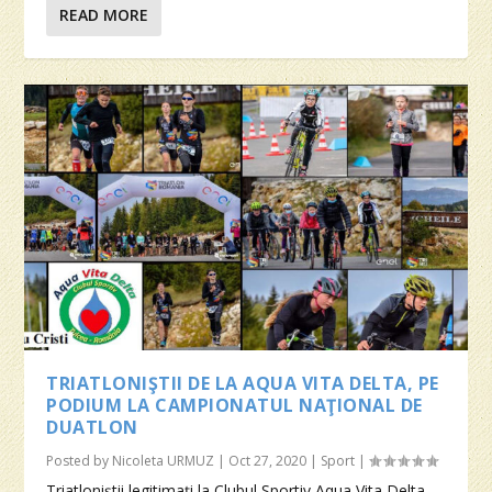
READ MORE
TRIATLONIŞTII DE LA AQUA VITA DELTA, PE
PODIUM LA CAMPIONATUL NAŢIONAL DE
DUATLON
Posted by
Nicoleta URMUZ
|
Oct 27, 2020
|
Sport
|
Triatloniştii legitimaţi la Clubul Sportiv Aqua Vita Delta