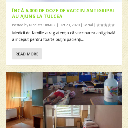
ÎNCĂ 6.000 DE DOZE DE VACCIN ANTIGRIPAL
AU AJUNS LA TULCEA
Posted by
Nicoleta URMUZ
|
Oct 23, 2020
|
Social
|
Medicii de familie atrag atenţia că vaccinarea antigripală
a început pentru foarte puţini pacienţi...
READ MORE