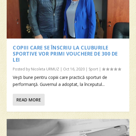
COPIII CARE SE ÎNSCRIU LA CLUBURILE
SPORTIVE VOR PRIMI VOUCHERE DE 300 DE
LEI
Posted by
Nicoleta URMUZ
|
Oct 16, 2020
|
Sport
|
Veşti bune pentru copiii care practică sporturi de
performanţă. Guvernul a adoptat, la începutul...
READ MORE