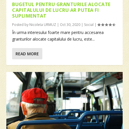
BUGETUL PENTRU GRANTURILE ALOCATE
CAPITALULUI DE LUCRU AR PUTEA FI
SUPLIMENTAT
Posted by
Nicoleta URMUZ
|
Oct 30, 2020
|
Social
|
În urma interesului foarte mare pentru accesarea
granturilor alocate capitalului de lucru, este...
READ MORE