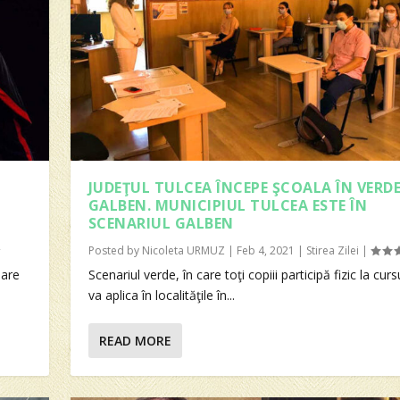
JUDEŢUL TULCEA ÎNCEPE ŞCOALA ÎN VERDE
GALBEN. MUNICIPIUL TULCEA ESTE ÎN
SCENARIUL GALBEN
Posted by
Nicoleta URMUZ
|
Feb 4, 2021
|
Stirea Zilei
|
jare
Scenariul verde, în care toţi copiii participă fizic la curs
va aplica în localităţile în...
READ MORE