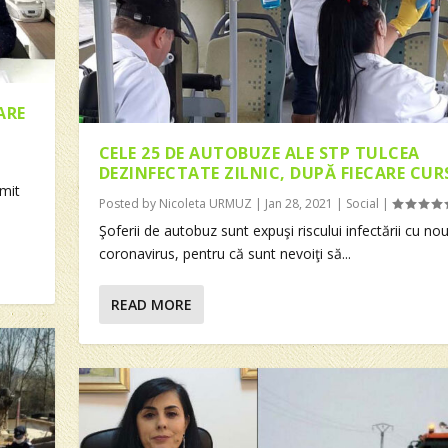
ARE
CELE 25 DE AUTOBUZE ALE STP TULCEA
DEZINFECTATE ZILNIC, DUPĂ FIECARE CUR
cmit
Posted by
Nicoleta URMUZ
|
Jan 28, 2021
|
Social
|
Şoferii de autobuz sunt expuşi riscului infectării cu nou
coronavirus, pentru că sunt nevoiţi să...
READ MORE