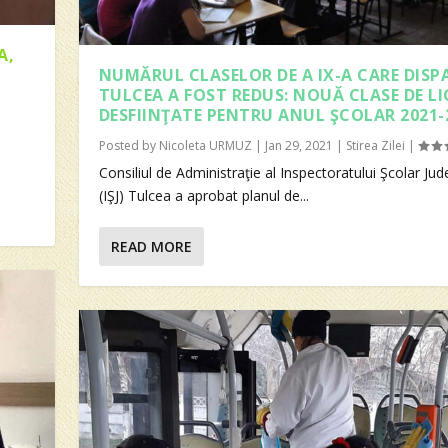
A,
NUMĂRUL CLASELOR DE A IX-A CARE DISP
TULCEA A FOST REDUS: NOUĂ CLASE DE LI
DESFIINŢATE PENTRU ANUL ŞCOLAR 2021-
Posted by
Nicoleta URMUZ
|
Jan 29, 2021
|
Stirea Zilei
|
Consiliul de Administraţie al Inspectoratului Şcolar Ju
(IŞJ) Tulcea a aprobat planul de...
READ MORE