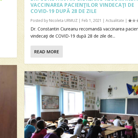
VACCINAREA PACIENŢILOR VINDECAŢI DE
COVID-19 DUPĂ 28 DE ZILE
Posted by
Nicoleta URMUZ
|
Feb 1, 2021
|
Actualitate
|
Dr. Constantin Ciureanu recomandă vaccinarea pacienţ
vindecaţi de COVID-19 după 28 de zile de...
READ MORE