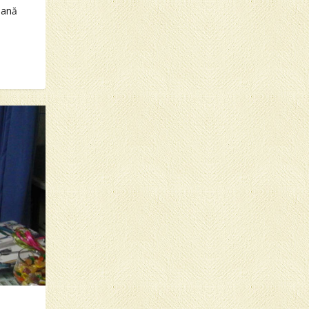
ţeană