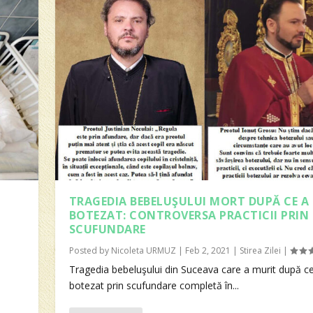
TRAGEDIA BEBELUŞULUI MORT DUPĂ CE A
BOTEZAT: CONTROVERSA PRACTICII PRIN
SCUFUNDARE
Posted by
Nicoleta URMUZ
|
Feb 2, 2021
|
Stirea Zilei
|
Tragedia bebeluşului din Suceava care a murit după ce
botezat prin scufundare completă în...