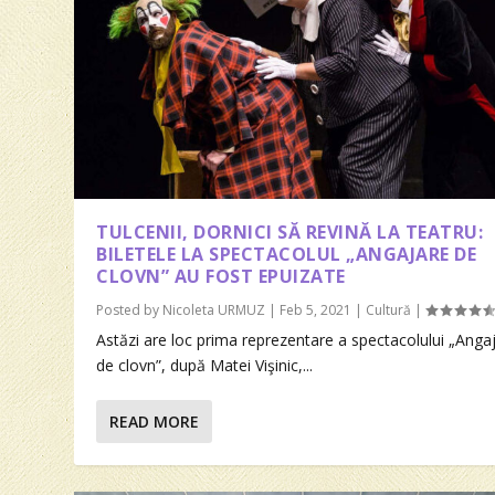
TULCENII, DORNICI SĂ REVINĂ LA TEATRU:
BILETELE LA SPECTACOLUL „ANGAJARE DE
CLOVN” AU FOST EPUIZATE
Posted by
Nicoleta URMUZ
|
Feb 5, 2021
|
Cultură
|
Astăzi are loc prima reprezentare a spectacolului „Anga
de clovn”, după Matei Vişinic,...
READ MORE