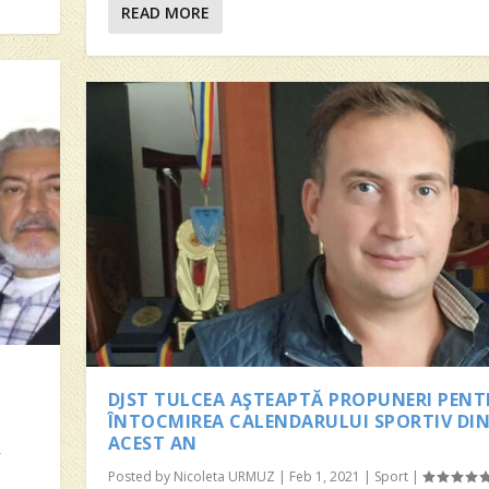
READ MORE
DJST TULCEA AŞTEAPTĂ PROPUNERI PEN
ÎNTOCMIREA CALENDARULUI SPORTIV DI
ACEST AN
Posted by
Nicoleta URMUZ
|
Feb 1, 2021
|
Sport
|