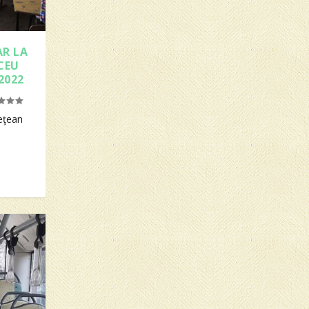
AR LA
CEU
2022
deţean